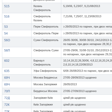
515
Казань
5,19/06, 5,23/07, 9,21/08/2013
Сімферополь
516
Сімферополь
7,21/06, 7,25/07, 11,23/08/2013
Казань
53
Перм Сімферополь
з 26/05/2013 по парних, при двох непа
54
Сімферополь Перм
з 28/05/2013 по парних, при двох непа
56О
Суми Сімферополь
26/05-30/06, 30/08-30/10, 24/12/2013-1
по парних, при двох непарних 28,30,2
56П
Сімферополь Суми
27/05-29/06, 31/08-31/10, 25/12/2013-1
по непарних, при двох непарних 29,31
602
Барнаул
10,14,18,22,26,30/06, 4,8,12,16,20,24,2
Сімферополь
2,6,10,14,18,22/08/2013
635
Уфа Сімферополь
6/06-26/08/2013 по парних, при двох н
69Ч
Москва Бердянськ
27/05-28/09/2013 щоденно
69Ч
Москва Запоріжжя
26/05/2013
70П
Бердянськ Москва
27/05-27/09/2013 щоденно
72Д
Запоріжжя Київ
цілий рік щоденно
72К
Київ Запоріжжя
цілий рік щоденно
72К
Київ Запоріжжя
цілий рік щоденно