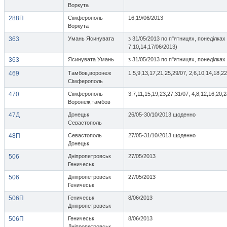
Воркута
288П
Сімферополь
16,19/06/2013
Воркута
363
Умань Ясинувата
з 31/05/2013 по п"ятницях, понеділках 
7,10,14,17/06/2013)
363
Ясинувата Умань
з 31/05/2013 по п"ятницях, понеділках
469
Тамбов,воронеж
1,5,9,13,17,21,25,29/07, 2,6,10,14,18,2
Сімферополь
470
Сімферополь
3,7,11,15,19,23,27,31/07, 4,8,12,16,20,
Воронеж,тамбов
47Д
Донецьк
26/05-30/10/2013 щоденно
Севастополь
48П
Севастополь
27/05-31/10/2013 щоденно
Донецьк
506
Дніпропетровськ
27/05/2013
Геничеськ
506
Дніпропетровськ
27/05/2013
Геничеськ
506П
Геничеськ
8/06/2013
Дніпропетровськ
506П
Геничеськ
8/06/2013
Дніпропетровськ