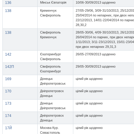
136
Мінськ Євпаторія
10/06-30/09/2013 щоденно
138
Кременчук
27/05-29/06, 3/09-31/10/2013, 25/12/20
Сімферополь
25/04/2014 по непарних, при двох непа
22/12/2013, 14/01-22/04/2014 по парн
28,30,2
138
Сімферополь
28/05-30/06, 4/09-30/10/2013, 26/12/20
Кременчук
26/04/2014 по парних, при двох непарн
1/11/2013; 3/11-23/12/2013, 15/01-23/0
при двох непарних 29,31,3
142
Єкатеринбург
26/05-27/09/2013 щоденно
Сімферополь
142П
Сімферополь
29/05-30/09/2013 щоденно
Єкатеринбург
169
Донецьк
цілий рік щоденно
Дніпропетровськ
170
Дніпропетровск
цілий рік щоденно
Донецьк
173
Донецьк
цілий рік щоденно
Дніпропетровськ
174
Дніпропетровск
цілий рік щоденно
Донецьк
17Й
Москва Кур.
цілий рік щоденно
Севастополь