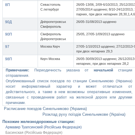
8П
Севастополь
26/05-13/06, 2/09-6/10/2013, 25/12/201
С.петербург
27/05/2014 щоденно; 8/10-24/12/2013, 
парних, при двох непарних 28,30,1,4,6
90Д
Дніпропетровськ
26/05-31/08/2013 щоденно
Сімферополь
90П
Сімферополь
25/05, 27/05-1/09/2013 щоденно
Дніпропетровськ
97
Москва Керч
27/05-1/10/2013 щоденно; 27/12/2013-
при двох непарних 29,3
98П
Керч Москва
26/05-30/09/2013 щоденно; 26/12/2013
непарних, при двох непарних 28,2
Примечание:
Периодичность указана от
начальной
станции
отправления.
Опубликованный список поездов по станции Синельниково (Украина)
носит информативный характер и может отличаться от
действительного, а также в нем возможны оперативные изменения,
связанные с проведением работ на железной дороге или другими
причинами.
Расписание поездов Синельниково (Украина)
Розклад руху поїздів Синельникове (Україна)
Похожие железнодорожные станции:
Армавир Туапсинский (Російська Федерація)
Басинская (Російська Федерація)