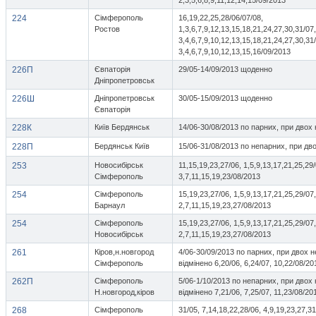
2,3,5,6,8,9,11,12,14,15/09/2013
224
Сімферополь
16,19,22,25,28/06/07/08,
Ростов
1,3,6,7,9,12,13,15,18,21,24,27,30,31/07,
3,4,6,7,9,10,12,13,15,18,21,24,27,30,31
3,4,6,7,9,10,12,13,15,16/09/2013
226П
Євпаторія
29/05-14/09/2013 щоденно
Дніпропетровськ
226Ш
Дніпропетровськ
30/05-15/09/2013 щоденно
Євпаторія
228К
Київ Бердянськ
14/06-30/08/2013 по парних, при двох
228П
Бердянськ Київ
15/06-31/08/2013 по непарних, при дв
253
Новосибірськ
11,15,19,23,27/06, 1,5,9,13,17,21,25,29/
Сімферополь
3,7,11,15,19,23/08/2013
254
Сімферополь
15,19,23,27/06, 1,5,9,13,17,21,25,29/07,
Барнаул
2,7,11,15,19,23,27/08/2013
254
Сімферополь
15,19,23,27/06, 1,5,9,13,17,21,25,29/07,
Новосибірськ
2,7,11,15,19,23,27/08/2013
261
Кіров,н.новгород
4/06-30/09/2013 по парних, при двох н
Сімферополь
відмінено 6,20/06, 6,24/07, 10,22/08/20
262П
Сімферополь
5/06-1/10/2013 по непарних, при двох 
Н.новгород,кіров
відмінено 7,21/06, 7,25/07, 11,23/08/20
268
Сімферополь
31/05, 7,14,18,22,28/06, 4,9,19,23,27,31