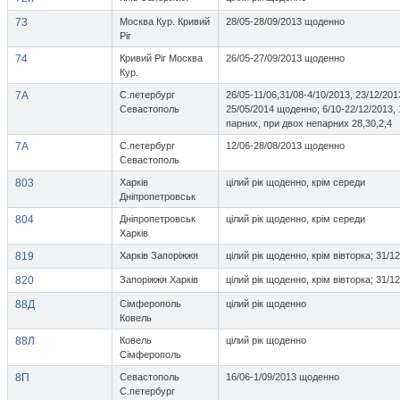
73
Москва Кур. Кривий
28/05-28/09/2013 щоденно
Ріг
74
Кривий Ріг Москва
26/05-27/09/2013 щоденно
Кур.
7А
С.петербург
26/05-11/06,31/08-4/10/2013, 23/12/201
Севастополь
25/05/2014 щоденно; 6/10-22/12/2013, 
парних, при двох непарних 28,30,2,4
7А
С.петербург
12/06-28/08/2013 щоденно
Севастополь
803
Харків
цілий рік щоденно, крім середи
Дніпропетровськ
804
Дніпропетровськ
цілий рік щоденно, крім середи
Харків
819
Харків Запоріжжя
цілий рік щоденно, крім вівторка; 31/1
820
Запоріжжя Харків
цілий рік щоденно, крім вівторка; 31/1
88Д
Сімферополь
цілий рік щоденно
Ковель
88Л
Ковель
цілий рік щоденно
Сімферополь
8П
Севастополь
16/06-1/09/2013 щоденно
С.петербург