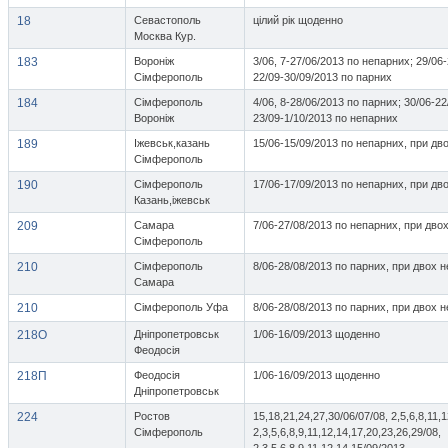
18
Севастополь
цілий рік щоденно
Москва Кур.
183
Вороніж
3/06, 7-27/06/2013 по непарних; 29/06
Сімферополь
22/09-30/09/2013 по парних
184
Сімферополь
4/06, 8-28/06/2013 по парних; 30/06-2
Вороніж
23/09-1/10/2013 по непарних
189
Іжевськ,казань
15/06-15/09/2013 по непарних, при дво
Сімферополь
190
Сімферополь
17/06-17/09/2013 по непарних, при дв
Казань,іжевськ
209
Самара
7/06-27/08/2013 по непарних, при двох
Сімферополь
210
Сімферополь
8/06-28/08/2013 по парних, при двох н
Самара
210
Сімферополь Уфа
8/06-28/08/2013 по парних, при двох н
218О
Дніпропетровськ
1/06-16/09/2013 щоденно
Феодосія
218П
Феодосія
1/06-16/09/2013 щоденно
Дніпропетровськ
224
Ростов
15,18,21,24,27,30/06/07/08, 2,5,6,8,11,
Сімферополь
2,3,5,6,8,9,11,12,14,17,20,23,26,29/08,