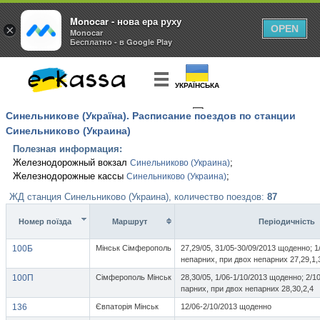
Monocar - нова ера руху
×
OPEN
Monocar
Бесплатно - в Google Play
УКРАЇНСЬКА
Синельникове (Україна). Расписание поездов по станции
КУПИТЬ
БИЛЕТ
Синельниково (Украина)
Полезная информация:
Железнодорожный вокзал
;
Синельниково (Украина)
Железнодорожные кассы
;
Синельниково (Украина)
ЖД станция Синельниково (Украина), количество поездов:
87
Номер поїзда
Маршрут
Перiодичнiсть
100Б
Мінськ Сімферополь
27,29/05, 31/05-30/09/2013 щоденно; 1
непарних, при двох непарних 27,29,1,
100П
Сімферополь Мінськ
28,30/05, 1/06-1/10/2013 щоденно; 2/1
парних, при двох непарних 28,30,2,4
136
Євпаторія Мінськ
12/06-2/10/2013 щоденно