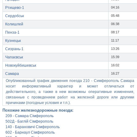
Ртищево-1
04:16
Сердобськ
05:48
Колишлей
06:38
Пенза-1
08:17
Кузнецьк
11:17
Сизрань-1
13:26
Чапаєвськ
15:39
Новокуйбишевськ
16:02
Самара
16:27
Опубликованный график движения поезда 210 - Симферополь Самара
носит информативный характер и может отличаться от
действительного, а также в нем возможны оперативные изменения,
связанные с проведением работ на железной дороге или другими
причинами (погодные условия и т.п.).
Похожие железнодорожные поезда:
209 - Самара Сімферополь
502Д - Баглій Сімферополь
140 - Барановичі Сімферополь
602 - Барнаул Сімферополь