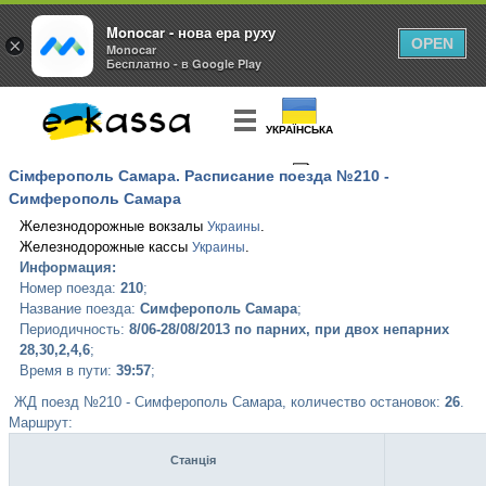
Monocar - нова ера руху
×
OPEN
Monocar
Бесплатно - в Google Play
УКРАЇНСЬКА
Сімферополь Самара. Расписание поезда №210 -
КУПИТЬ
БИЛЕТ
Симферополь Самара
Железнодорожные вокзалы
.
Украины
Железнодорожные кассы
.
Украины
Информация:
Номер поезда:
210
;
Название поезда:
Симферополь Самара
;
Периодичность:
8/06-28/08/2013 по парних, при двох непарних
28,30,2,4,6
;
Время в пути:
39:57
;
ЖД поезд №210 - Симферополь Самара, количество остановок:
26
.
Маршрут:
Станція