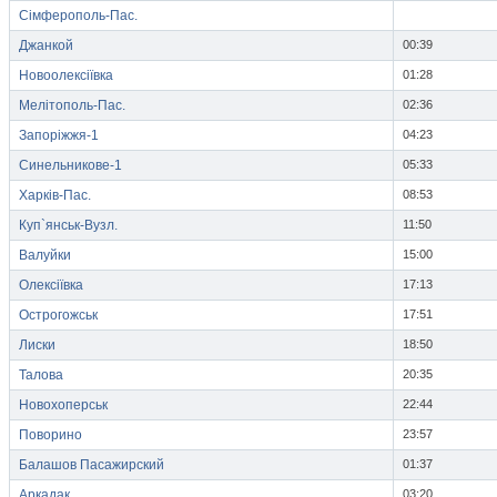
Сімферополь-Пас.
Джанкой
00:39
Новоолексіївка
01:28
Мелітополь-Пас.
02:36
Запоріжжя-1
04:23
Синельникове-1
05:33
Харків-Пас.
08:53
Куп`янськ-Вузл.
11:50
Валуйки
15:00
Олексіївка
17:13
Острогожськ
17:51
Лиски
18:50
Талова
20:35
Новохоперськ
22:44
Поворино
23:57
Балашов Пасажирский
01:37
Аркадак
03:20