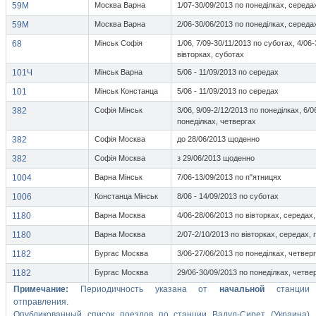
59М
Москва Варна
1/07-30/09/2013 по понеділках, середа
59М
Москва Варна
2/06-30/06/2013 по понеділках, середа
68
Мінськ Софія
1/06, 7/09-30/11/2013 по суботах, 4/06
вівторках, суботах
101Ч
Мінськ Варна
5/06 - 11/09/2013 по середах
101
Мінськ Констанца
5/06 - 11/09/2013 по середах
382
Софія Мінськ
3/06, 9/09-2/12/2013 по понеділках, 6/0
понеділках, четвергах
382
Софія Москва
до 28/06/2013 щоденно
382
Софія Москва
з 29/06/2013 щоденно
1004
Варна Мінськ
7/06-13/09/2013 по п"ятницях
1006
Констанца Мінськ
8/06 - 14/09/2013 по суботах
1180
Варна Москва
4/06-28/06/2013 по вівторках, середах,
1180
Варна Москва
2/07-2/10/2013 по вівторках, середах, 
1182
Бургас Москва
3/06-27/06/2013 по понеділках, четвер
1182
Бургас Москва
29/06-30/09/2013 по понеділках, четве
Примечание:
Периодичность указана от
начальной
станции
отправления.
Опубликованный список поездов по станции Вадул-Сирет (Украина)