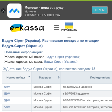
Monocar - нова ера руху
×
OPEN
Monocar
Бесплатно - в Google Play
УКРАЇНСЬКА
Вадул-Сірет (Україна). Расписание поездов по станции
КУПИТЬ
БИЛЕТ
Вадул-Сирет (Украина)
Полезная информация:
Железнодорожный вокзал
;
Вадул-Сирет (Украина)
Железнодорожные кассы
;
Вадул-Сирет (Украина)
ЖД станция Вадул-Сирет (Украина), количество поездов:
18
Номер поїзда
Маршрут
Перiодичнiсть
59М
Москва Софія
до 30/06/2013 щоденно
59М
Москва Софія
з 1/07/2013 щоденно
59М
Москва Бургас
2/07-28/09/2013 по вівторках, четверг
59М
Москва Бургас
1/06-29/06/2013 по вівторках, четверг