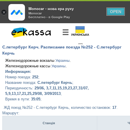
Monocar - нова ера руху
×
OPEN
Monocar
Бесплатно - в Google Play
УКРАЇНСЬКА
С.петербург Керч. Расписание поезда №252 - С.петербург
КУПИТЬ
БИЛЕТ
Керчь
Железнодорожные вокзалы
.
Украины
Железнодорожные кассы
.
Украины
Информация:
Номер поезда:
252
;
Название поезда:
С.петербург Керчь
;
Периодичность:
29/06, 3,7,11,15,19,23,27,31/07,
5,9,13,17,21,25,29/08, 3/09/2013
;
Время в пути:
35:05
;
ЖД поезд №252 - С.петербург Керчь, количество остановок:
17
.
Маршрут:
Станція
Ч