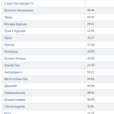
Санкт-Петербург-Гл.
Бологоє-Московскоє
05:40
Тверь
07:41
Москва-Курська
09:41
Тула 1 Курская
12:58
Орел
15:17
Курськ
17:18
Бєлгород
19:55
Козача Лопань
20:25
Харків-Пас.
21:43
Запоріжжя-1
02:21
Мелітополь-Пас.
03:50
Джанкой
06:58
Нижньогірська
08:45
Владиславівка
09:58
Сім Колодязів
11:01
Керч
12:15