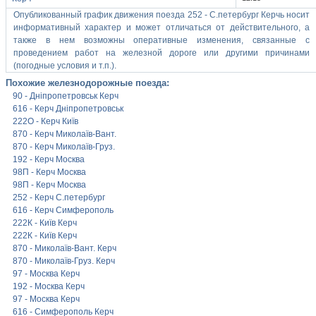
Опубликованный график движения поезда 252 - С.петербург Керчь носит
информативный характер и может отличаться от действительного, а
также в нем возможны оперативные изменения, связанные с
проведением работ на железной дороге или другими причинами
(погодные условия и т.п.).
Похожие железнодорожные поезда:
90 - Дніпропетровськ Керч
616 - Керч Дніпропетровськ
222О - Керч Київ
870 - Керч Миколаїв-Вант.
870 - Керч Миколаїв-Груз.
192 - Керч Москва
98П - Керч Москва
98П - Керч Москва
252 - Керч С.петербург
616 - Керч Симферополь
222К - Київ Керч
222К - Київ Керч
870 - Миколаїв-Вант. Керч
870 - Миколаїв-Груз. Керч
97 - Москва Керч
192 - Москва Керч
97 - Москва Керч
616 - Симферополь Керч