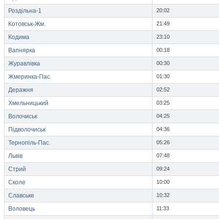
Роздільна-1
20:02
Котовськ-Жм.
21:49
Кодима
23:10
Вапнярка
00:18
Журавлівка
00:30
Жмеринка-Пас.
01:30
Деражня
02:52
Хмельницький
03:25
Волочиськ
04:25
Підволочиськ
04:36
Тернопіль-Пас.
05:26
Львів
07:48
Стрий
09:24
Сколе
10:00
Славське
10:32
Воловець
11:33