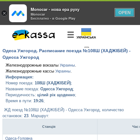
Monocar - нова ера руху
×
OPEN
Monocar
Бесплатно - в Google Play
УКРАЇНСЬКА
Одеса Ужгород. Расписание поезда №108Ш (ХАДЖІБЕЙ) -
КУПИТЬ
БИЛЕТ
Одесса Ужгород
Железнодорожные вокзалы
.
Украины
Железнодорожные кассы
.
Украины
Информация:
Номер поезда:
108Ш (ХАДЖІБЕЙ)
;
Название поезда:
Одесса Ужгород
;
Периодичность:
цілий рік щоденно
;
Время в пути:
19:26
;
ЖД поезд №108Ш (ХАДЖІБЕЙ) - Одесса Ужгород, количество
остановок:
23
. Маршрут:
Станція
Час 
Одеса-Головна