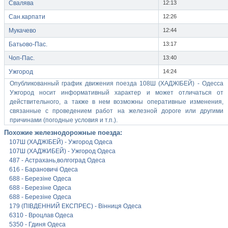
Свалява
12:13
Сан.карпати
12:26
Мукачево
12:44
Батьово-Пас.
13:17
Чоп-Пас.
13:40
Ужгород
14:24
Опубликованный график движения поезда 108Ш (ХАДЖІБЕЙ) - Одесса
Ужгород носит информативный характер и может отличаться от
действительного, а также в нем возможны оперативные изменения,
связанные с проведением работ на железной дороге или другими
причинами (погодные условия и т.п.).
Похожие железнодорожные поезда:
107Ш (ХАДЖІБЕЙ) - Ужгород Одеса
107Ш (ХАДЖИБЕЙ) - Ужгород Одеса
487 - Астрахань,волгоград Одеса
616 - Барановичі Одеса
688 - Березіне Одеса
688 - Березіне Одеса
688 - Березіне Одеса
179 (ПІВДЕННИЙ ЕКСПРЕС) - Вінниця Одеса
6310 - Вроцлав Одеса
5350 - Гдиня Одеса