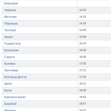
Березине
Червоне
13:42
Містечко
14:12
Паризька
14:18
Теплиця
14:40
Арциз
14:58
Гнаденталь
16:19
Когильник
16:28
Сарата
16:40
Кулевча
17:03
Кантемир
17:21
Білгород-Дністр.
17:43
Шабо
18:12
Бугаз
18:28
Кароліна-Бугаз
18:42
Барабой
18:57
Аккаржа
19:15