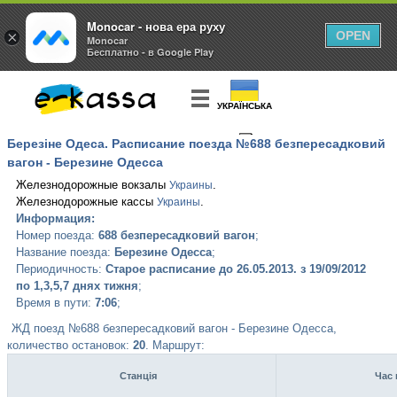
Monocar - нова ера руху
×
OPEN
Monocar
Бесплатно - в Google Play
УКРАЇНСЬКА
Березіне Одеса. Расписание поезда №688 безпересадковий
КУПИТЬ
БИЛЕТ
вагон - Березине Одесса
Железнодорожные вокзалы
.
Украины
Железнодорожные кассы
.
Украины
Информация:
Номер поезда:
688 безпересадковий вагон
;
Название поезда:
Березине Одесса
;
Периодичность:
Старое расписание до 26.05.2013. з 19/09/2012
по 1,3,5,7 днях тижня
;
Время в пути:
7:06
;
ЖД поезд №688 безпересадковий вагон - Березине Одесса,
количество остановок:
20
. Маршрут:
Станція
Час 