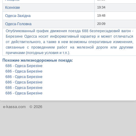
Ксенієве
19:34
Одеса-Західна
19:48
Одеса-Головна
20:09
Опубликованный график движения поезда 688 безпересадковий вагон -
Березине Одесса носит информативный характер и может отличаться
от действительного, а также в нем возможны оперативные изменения,
связанные с проведением работ на железной дороге или другими
причинами (погодные условия и т.п.).
Похожие железнодорожные поезда:
686 - Одеса Березіне
686 - Одеса Березіне
686 - Одеса Березіне
686 - Одеса Березіне
686 - Одеса Березіне
686 - Одеса Березіне
e-kassa.com
© 2026