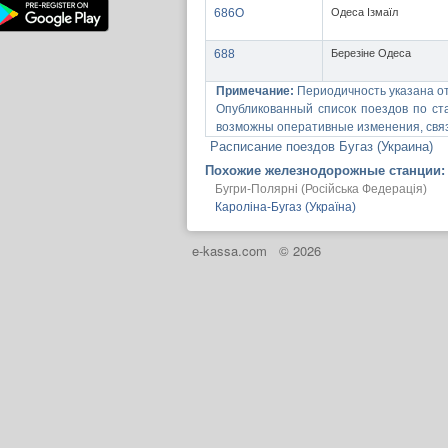
686О
Одеса Ізмаїл
688
Березіне Одеса
Примечание:
Периодичность указана о
Опубликованный список поездов по ста
возможны оперативные изменения, связ
Расписание поездов Бугаз (Украина)
Похожие железнодорожные станции:
Бугри-Полярні (Російська Федерація)
Кароліна-Бугаз (Україна)
e-kassa.com
© 2026