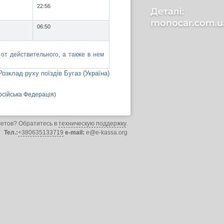
22:56
06:50
от действительного, а также в нем
Розклад руху поїздів Бугаз (Україна)
осійська Федерація)
летов? Обратитесь в
техническую поддержку
.
Тел.:
+380635133719
e-mail:
e@e-kassa.org