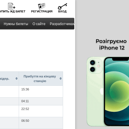
УПИТЬ
ЖД
БИЛЕТ
РЕГИСТРАЦИЯ
ВХОД
Нужны билеты
О сайте
Разработчикам
Прибуття на кінцеву
вiдпр.
станцію
15:36
04:11
22:52
06:50