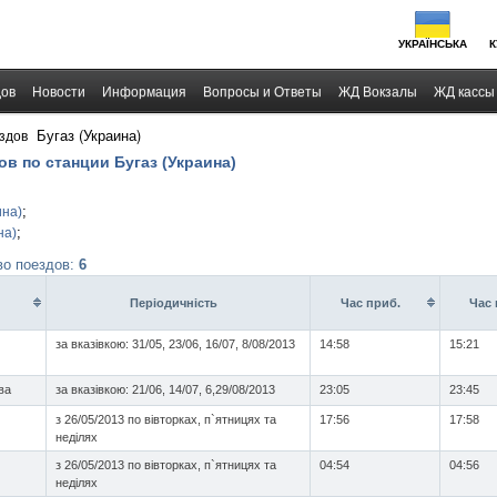
УКРАЇНСЬКА
К
дов
Новости
Информация
Вопросы и Ответы
ЖД Вокзалы
ЖД кассы
›
Бугаз (Украина)
здов
ов по станции Бугаз (Украина)
;
ина)
;
на)
во поездов:
6
Перiодичнiсть
Час приб.
Час 
за вказівкою: 31/05, 23/06, 16/07, 8/08/2013
14:58
15:21
ва
за вказівкою: 21/06, 14/07, 6,29/08/2013
23:05
23:45
з 26/05/2013 по вівторках, п`ятницях та
17:56
17:58
неділях
з 26/05/2013 по вівторках, п`ятницях та
04:54
04:56
неділях