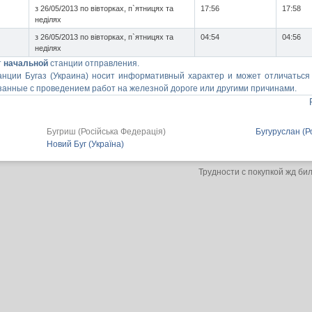
з 26/05/2013 по вівторках, п`ятницях та
17:56
17:58
неділях
з 26/05/2013 по вівторках, п`ятницях та
04:54
04:56
неділях
т
начальной
станции отправления.
нции Бугаз (Украина) носит информативный характер и может отличаться 
анные с проведением работ на железной дороге или другими причинами.
Бугриш (Російська Федерація)
Бугуруслан (Р
Новий Буг (Україна)
Трудности с покупкой жд би