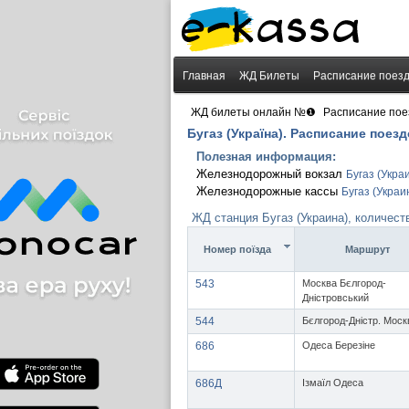
Главная
ЖД Билеты
Расписание поез
›
ЖД билеты онлайн №❶
Расписание пое
Бугаз (Україна). Расписание поезд
Полезная информация:
Железнодорожный вокзал
Бугаз (Укра
Железнодорожные кассы
Бугаз (Украи
ЖД станция Бугаз (Украина), количест
Номер поїзда
Маршрут
543
Москва Бєлгород-
Дністровський
544
Бєлгород-Дністр. Моск
686
Одеса Березіне
686Д
Ізмаїл Одеса