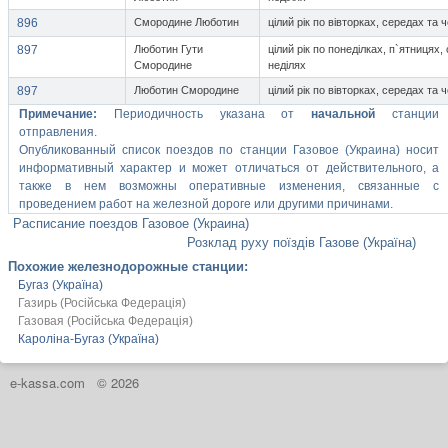
896
Смородине Люботин
цілий рік по вівторках, середах та 
897
Люботин Гути
цілий рік по понеділках, п`ятницях,
Смородине
неділях
897
Люботин Смородине
цілий рік по вівторках, середах та 
Примечание:
Периодичность указана от
начальной
станции
отправления.
Опубликованный список поездов по станции Газовое (Украина) носит
информативный характер и может отличаться от действительного, а
также в нем возможны оперативные изменения, связанные с
проведением работ на железной дороге или другими причинами.
Расписание поездов Газовое (Украина)
Розклад руху поїздів Газове (Україна)
Похожие железнодорожные станции:
Бугаз (Україна)
Газирь (Російська Федерація)
Газовая (Російська Федерація)
Кароліна-Бугаз (Україна)
e-kassa.com
© 2026