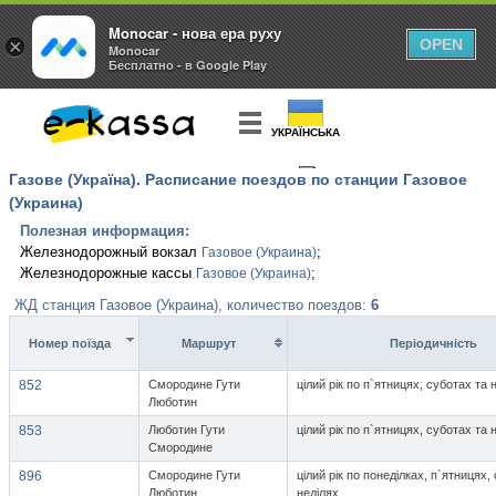
Monocar - нова ера руху
×
OPEN
Monocar
Бесплатно - в Google Play
УКРАЇНСЬКА
Газове (Україна). Расписание поездов по станции Газовое
КУПИТЬ
БИЛЕТ
(Украина)
Полезная информация:
Железнодорожный вокзал
;
Газовое (Украина)
Железнодорожные кассы
;
Газовое (Украина)
ЖД станция Газовое (Украина), количество поездов:
6
Номер поїзда
Маршрут
Перiодичнiсть
852
Смородине Гути
цілий рік по п`ятницях, суботах та 
Люботин
853
Люботин Гути
цілий рік по п`ятницях, суботах та 
Смородине
896
Смородине Гути
цілий рік по понеділках, п`ятницях,
Люботин
неділях