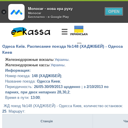
Monocar - нова ера руху
×
OPEN
Monocar
Бесплатно - в Google Play
УКРАЇНСЬКА
Одеса Київ. Расписание поезда №148 (ХАДЖІБЕЙ) - Одесса
КУПИТЬ
БИЛЕТ
Киев
Железнодорожные вокзалы
.
Украины
Железнодорожные кассы
.
Украины
Информация:
Номер поезда:
148 (ХАДЖІБЕЙ)
;
Название поезда:
Одесса Киев
;
Периодичность:
26/05-30/09/2013 щоденно ; з 2/10/2013 по
парних, при двох непарних 28,30,2
;
Время в пути:
13:00
;
ЖД поезд №148 (ХАДЖІБЕЙ) - Одесса Киев, количество остановок:
25
. Маршрут:
Станція
Ча