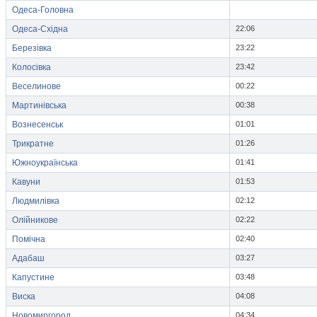
Одеса-Головна
Одеса-Східна
22:06
Березівка
23:22
Колосівка
23:42
Веселинове
00:22
Мартинівська
00:38
Вознесенськ
01:01
Трикратне
01:26
Южноукраїнська
01:41
Кавуни
01:53
Людмилівка
02:12
Олійникове
02:22
Помічна
02:40
Адабаш
03:27
Капустине
03:48
Виска
04:08
Новомиргород
04:34