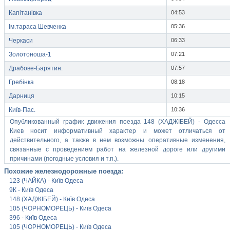
Капітанівка
04:53
Ім.тараса Шевченка
05:36
Черкаси
06:33
Золотоноша-1
07:21
Драбове-Барятин.
07:57
Гребінка
08:18
Дарниця
10:15
Київ-Пас.
10:36
Опубликованный график движения поезда 148 (ХАДЖІБЕЙ) - Одесса
Киев носит информативный характер и может отличаться от
действительного, а также в нем возможны оперативные изменения,
связанные с проведением работ на железной дороге или другими
причинами (погодные условия и т.п.).
Похожие железнодорожные поезда:
123 (ЧАЙКА) - Київ Одеса
9К - Київ Одеса
148 (ХАДЖІБЕЙ) - Київ Одеса
105 (ЧОРНОМОРЕЦЬ) - Київ Одеса
396 - Київ Одеса
105 (ЧОРНОМОРЕЦЬ) - Київ Одеса