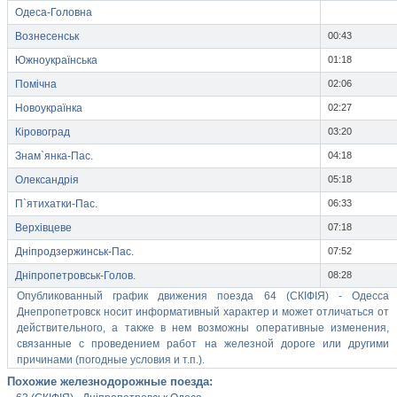
Одеса-Головна
Вознесенськ
00:43
Южноукраїнська
01:18
Помічна
02:06
Новоукраїнка
02:27
Кіровоград
03:20
Знам`янка-Пас.
04:18
Олександрія
05:18
П`ятихатки-Пас.
06:33
Верхівцеве
07:18
Дніпродзержинськ-Пас.
07:52
Дніпропетровськ-Голов.
08:28
Опубликованный график движения поезда 64 (СКІФІЯ) - Одесса
Днепропетровск носит информативный характер и может отличаться от
действительного, а также в нем возможны оперативные изменения,
связанные с проведением работ на железной дороге или другими
причинами (погодные условия и т.п.).
Похожие железнодорожные поезда: