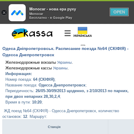
Monocar - нова ера руху
×
OPEN
Monocar
Бесплатно - в Google Play
УКРАЇНСЬКА
Одеса Дніпропетровськ. Расписание поезда №64 (СКІФІЯ) -
КУПИТЬ
БИЛЕТ
Одесса Днепропетровск
Железнодорожные вокзалы
.
Украины
Железнодорожные кассы
.
Украины
Информация:
Номер поезда:
64 (СКІФІЯ)
;
Название поезда:
Одесса Днепропетровск
;
Периодичность:
26/05-30/09/2013 щоденно, з 2/10/2013 по парних,
при двох непарних 28,30,2,4
;
Время в пути:
10:20
;
ЖД поезд №64 (СКІФІЯ) - Одесса Днепропетровск, количество
остановок:
12
. Маршрут:
Станція