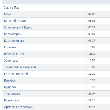
Харків-Пас.
Ізюм
07:07
Красний Лиман
08:01
Слов`янський Курорт
08:22
Краматорськ
08:51
Костянтинівка
09:17
Горлівка
10:06
Іловайськ-Пас.
11:23
Успенська
13:53
Таганрог-Пасажирский
15:58
Ростов-Головний
17:10
Батайск
18:25
Кущевка
19:40
Тихорецька
21:07
Кавказська
22:15
Армавір Ростовський
23:48