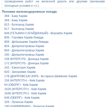
проведением работ на железной дороге или другими причинами
(погодные условия и т.п.).
Похожие железнодорожные поезда:
369 - Баку Харків
369 - Баку Харків
815 - Бєлгород Харків
817 - Бєлгород Харків
848 (ГЕТЬМАН САГАЙДАЧНЫЙ) - Ворожба Харків
806 - Горлівка Харків-Левада
808 - Дебальцево Харків-Левада
804 - Дніпропетровськ Харків
804 - Дніпропетровськ Харків
160 - Дніпропетровськ Харків
158 (ІНТЕРСІТІ) - Донецьк Харків
172 (ІНТЕРСІТІ) - Донецьк Харків
242 - Євпаторія Харків
820 - Запоріжжя Харків
178 (ДНІПРОВСЬКІ ЗОРІ) - Ім.тараса Шевченко Харків
156 (ІНТЕРСІТІ+) - Київ Харків
64 (ОБЕРІГ) - Київ Харків
162К (ІНТЕРСІТІ+) - Київ Харків
164К (ІНТЕРСІТІ+) - Київ Харків
64К (ОБЕРІГ) - Київ Харків
326 - Луганськ Харків
180 (ХАРКІВЯНИН) - Луганськ Харків