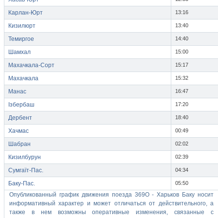
Карлан-Юрт
13:16
Кизилюрт
13:40
Темиргое
14:40
Шамхал
15:00
Махачкала-Сорт
15:17
Махачкала
15:32
Манас
16:47
Ізбербаш
17:20
Дербент
18:40
Хачмас
00:49
Шабран
02:02
Кизилбурун
02:39
Сумгаїт-Пас.
04:34
Баку-Пас.
05:50
Опубликованный график движения поезда 369О - Харьков Баку носит
информативный характер и может отличаться от действительного, а
также в нем возможны оперативные изменения, связанные с