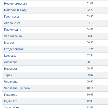
Невинномисська
01:02
Мінеральні Води
02:22
Георгієвськ
03:36
Аполонська
04:12
Прохолодна
04:56
Черноярська
06:05
Моздок
06:30
Стодеревская
07:24
Іщерська
07:54
Алпатово
08:18
Наурська
08:36
Терек
09:07
Червлена
09:50
Червлена-Вузлова
10:14
Гудермес
10:53
Каді-Юрт
12:08
Хасав-Юрт
12:53