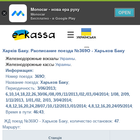
Monocar - нова ера руху
×
OPEN
Monocar
Бесплатно - в Google Play
УКРАЇНСЬКА
Харків Баку. Расписание поезда №369О - Харьков Баку
КУПИТЬ
БИЛЕТ
Железнодорожные вокзалы
.
Украины
Железнодорожные кассы
.
Украины
Информация:
Номер поезда:
369О
;
Название поезда:
Харьков Баку
;
Периодичность:
3/06/2013;
6,10,14,18,22,26,30/06,/08,/09,/11/2013,/02,/03,/04/2014; 1/08, 2/09,
1/11/2013, 1/01,/02, 2/03, 3/04/2014;
4,8,12,16,20,24,28/07,/10,/12/2013,/01/2014; 4,8,12,16,20,24/05/2014
;
Время в пути:
46:43
;
ЖД поезд №369О - Харьков Баку, количество остановок:
47
.
Маршрут:
Станція