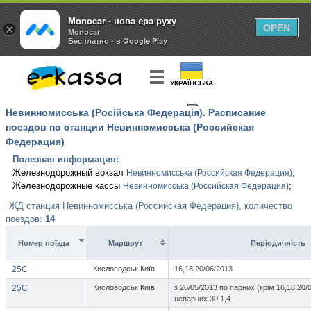
Monocar - нова ера руху
×
OPEN
Monocar
Бесплатно - в Google Play
УКРАЇНСЬКА
Невинномисська (Російська Федерація). Расписание
КУПИТЬ
БИЛЕТ
поездов по станции Невинномисська (Российская
Федерация)
Полезная информация:
Железнодорожный вокзал
;
Невинномисська (Российская Федерация)
Железнодорожные кассы
;
Невинномисська (Российская Федерация)
ЖД станция Невинномисська (Российская Федерация), количество
поездов:
14
Номер поїзда
Маршрут
Перiодичнiсть
25С
Кисловодськ Київ
16,18,20/06/2013
25С
Кисловодськ Київ
з 26/05/2013 по парних (крім 16,18,20/
непарних 30,1,4