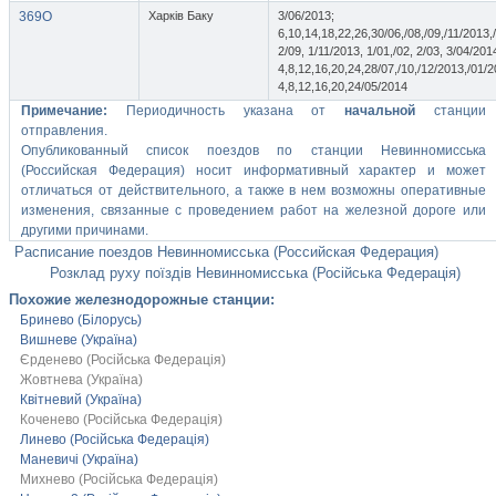
369О
Харків Баку
3/06/2013;
6,10,14,18,22,26,30/06,/08,/09,/11/2013,/
2/09, 1/11/2013, 1/01,/02, 2/03, 3/04/201
4,8,12,16,20,24,28/07,/10,/12/2013,/01/2
4,8,12,16,20,24/05/2014
Примечание:
Периодичность указана от
начальной
станции
отправления.
Опубликованный список поездов по станции Невинномисська
(Российская Федерация) носит информативный характер и может
отличаться от действительного, а также в нем возможны оперативные
изменения, связанные с проведением работ на железной дороге или
другими причинами.
Расписание поездов Невинномисська (Российская Федерация)
Розклад руху поїздів Невинномисська (Російська Федерація)
Похожие железнодорожные станции:
Бринево (Білорусь)
Вишневе (Україна)
Єрденево (Російська Федерація)
Жовтнева (Україна)
Квітневий (Україна)
Коченево (Російська Федерація)
Линево (Російська Федерація)
Маневичі (Україна)
Михнево (Російська Федерація)