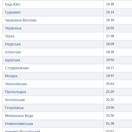
Каді-Юрт
14:39
Гудермес
15:14
Червлена-Вузлова
16:34
Червлена
16:55
Терек
17:38
Наурська
18:09
Алпатово
18:28
Іщерська
18:50
Стодеревская
19:17
Моздок
19:47
Черноярська
20:43
Прохолодна
21:20
Аполонська
22:32
Георгієвськ
23:00
Мінеральні Води
23:35
Невинномисська
01:38
Армавір Ростовський
02:51