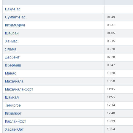
Баку-Пас.
Сумгаїт-Пас.
01:49
Кизилбурун
03:31
Шабран
04:05
Хачмас
05:15
Ялама
06:20
Дербент
07:28
Ізбербаш
09:47
Манас
10:20
Махачкала
10:58
Махачкала-Сорт
11:35
Шамхал
11:55
Темиргое
12:14
Кизилюрт
12:48
Карлан-Юрт
13:33
Хасав-Юрт
13:54