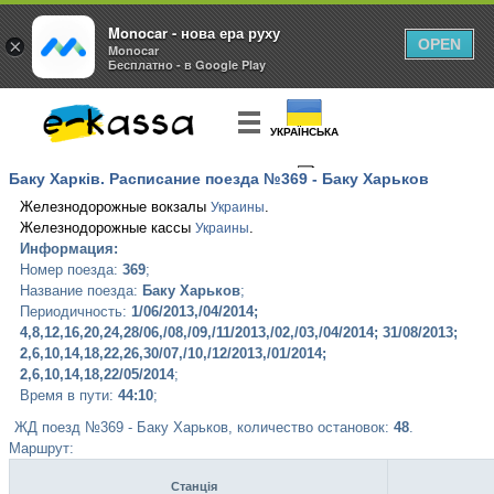
Monocar - нова ера руху
×
OPEN
Monocar
Бесплатно - в Google Play
УКРАЇНСЬКА
Баку Харків. Расписание поезда №369 - Баку Харьков
КУПИТЬ
БИЛЕТ
Железнодорожные вокзалы
.
Украины
Железнодорожные кассы
.
Украины
Информация:
Номер поезда:
369
;
Название поезда:
Баку Харьков
;
Периодичность:
1/06/2013,/04/2014;
4,8,12,16,20,24,28/06,/08,/09,/11/2013,/02,/03,/04/2014; 31/08/2013;
2,6,10,14,18,22,26,30/07,/10,/12/2013,/01/2014;
2,6,10,14,18,22/05/2014
;
Время в пути:
44:10
;
ЖД поезд №369 - Баку Харьков, количество остановок:
48
.
Маршрут:
Станція