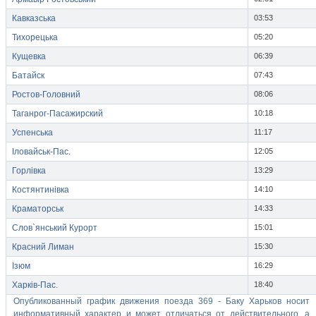
Кавказська
03:53
Тихорецька
05:20
Кущевка
06:39
Батайск
07:43
Ростов-Головний
08:06
Таганрог-Пасажирский
10:18
Успенська
11:17
Іловайськ-Пас.
12:05
Горлівка
13:29
Костянтинівка
14:10
Краматорськ
14:33
Слов`янський Курорт
15:01
Красний Лиман
15:30
Ізюм
16:29
Харків-Пас.
18:40
Опубликованный график движения поезда 369 - Баку Харьков носит
информативный характер и может отличаться от действительного, а