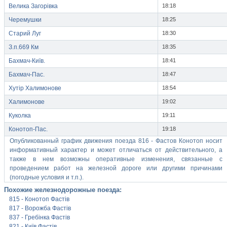
Велика Загорівка
18:18
Черемушки
18:25
Старий Луг
18:30
З.п.669 Км
18:35
Бахмач-Київ.
18:41
Бахмач-Пас.
18:47
Хутір Халимонове
18:54
Халимонове
19:02
Куколка
19:11
Конотоп-Пас.
19:18
Опубликованный график движения поезда 816 - Фастов Конотоп носит
информативный характер и может отличаться от действительного, а
также в нем возможны оперативные изменения, связанные с
проведением работ на железной дороге или другими причинами
(погодные условия и т.п.).
Похожие железнодорожные поезда:
815 - Конотоп Фастів
817 - Ворожба Фастів
837 - Гребінка Фастів
821 - Київ Фастів