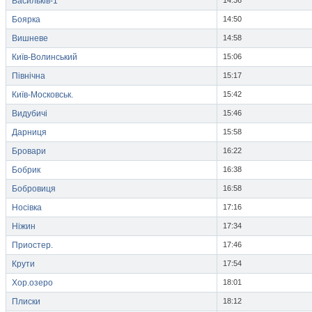
Васильків-1
14:36
Боярка
14:50
Вишневе
14:58
Київ-Волинський
15:06
Північна
15:17
Київ-Московськ.
15:42
Видубичі
15:46
Дарниця
15:58
Бровари
16:22
Бобрик
16:38
Бобровиця
16:58
Носівка
17:16
Ніжин
17:34
Приостер.
17:46
Крути
17:54
Хор.озеро
18:01
Плиски
18:12