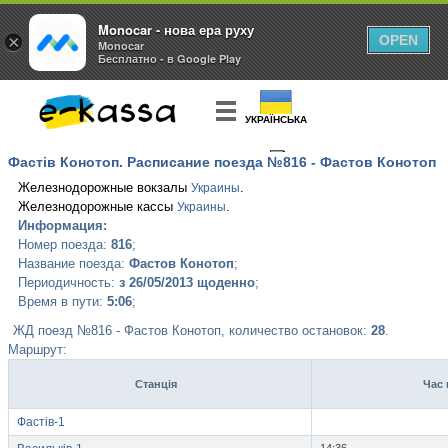
Monocar - нова ера руху
×
OPEN
Monocar
Бесплатно - в Google Play
УКРАЇНСЬКА
Фастів Конотоп. Расписание поезда №816 - Фастов Конотоп
КУПИТЬ
БИЛЕТ
Железнодорожные вокзалы
.
Украины
Железнодорожные кассы
.
Украины
Информация:
Номер поезда:
816
;
Название поезда:
Фастов Конотоп
;
Периодичность:
з 26/05/2013 щоденно
;
Время в пути:
5:06
;
ЖД поезд №816 - Фастов Конотоп, количество остановок:
28
.
Маршрут:
Станція
Час 
Фастів-1