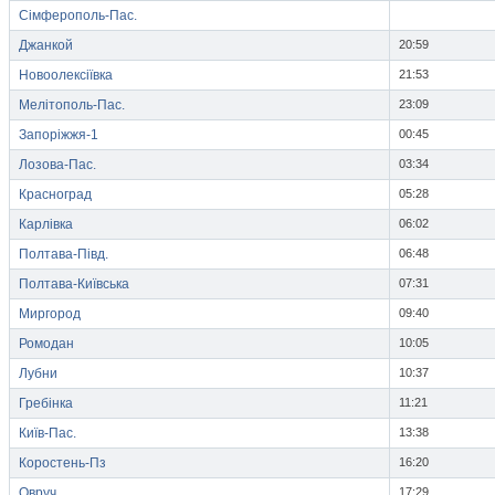
Сімферополь-Пас.
Джанкой
20:59
Новоолексіївка
21:53
Мелітополь-Пас.
23:09
Запоріжжя-1
00:45
Лозова-Пас.
03:34
Красноград
05:28
Карлівка
06:02
Полтава-Півд.
06:48
Полтава-Київська
07:31
Миргород
09:40
Ромодан
10:05
Лубни
10:37
Гребінка
11:21
Київ-Пас.
13:38
Коростень-Пз
16:20
Овруч
17:29