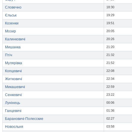
Словечно
18:30
Єльськ
19:29
Козенки
19:51
Мозир
20:05
Калинковичі
20:26
Мишанка
21:20
Птіч
21:32
Мулярівка
21:52
Копцевичі
22:08
Житковичі
22:34
Микашевичі
22:59
Сенкевичі
23:22
Лунінець
00:06
Ганцевичі
01:36
Барановичі-Полесские
02:27
Новоєльня
03:58