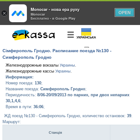
Monocar - нова ера руху
×
OPEN
Monocar
Бесплатно - в Google Play
УКРАЇНСЬКА
Сімферополь Гродно. Расписание поезда №130 -
КУПИТЬ
БИЛЕТ
Симферополь Гродно
Железнодорожные вокзалы
.
Украины
Железнодорожные кассы
.
Украины
Информация:
Номер поезда:
130
;
Название поезда:
Симферополь Гродно
;
Периодичность:
8/06-20/09/2013 по парних, при двох непарних
30,1,4,6
;
Время в пути:
36:06
;
ЖД поезд №130 - Симферополь Гродно, количество остановок:
39
.
Маршрут:
Станція