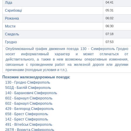
Ліда
04:41
Скрибовці
05:31
Рожанка
06:02
Мости
06:30
Скидель
07:18
Гродно
07:53
Опубликованный график движения поезда 130 - Симферополь Гродно
носит информативный характер и может отличаться от
действительного, а также в нем возможны оперативные изменения,
связанные с проведением работ на железной дороге или другими
причинами (погодные условия и т.п.).
Похожие железнодорожные поезда:
130 - Гродно Сімферополь
502Д - Баглій Сімферополь
140 - Барановичі Сімферополь
602 - Барнаул Сімферополь
602 - Барнаул Сімферополь
429 - Белгород Сімферополь
658 - Брест Сімферополь
142 - Брест Сімферополь
491 - Вітебськ Сімферополь
287Я - Воркута Сімферополь