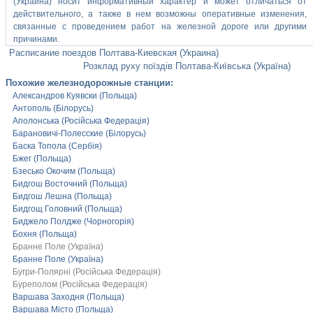
(Украина) носит информативный характер и может отличаться от
действительного, а также в нем возможны оперативные изменения,
связанные с проведением работ на железной дороге или другими
причинами.
Расписание поездов Полтава-Киевская (Украина)
Розклад руху поїздів Полтава-Київська (Україна)
Похожие железнодорожные станции:
Александров Куявски (Польща)
Антополь (Білорусь)
Аполонська (Російська Федерація)
Барановичі-Полесские (Білорусь)
Баска Топола (Сербія)
Бжег (Польща)
Бзесько Окочим (Польща)
Бидгош Восточний (Польща)
Бидгош Лешна (Польща)
Бидгощ Головний (Польща)
Биджело Полдже (Чорногорія)
Бохня (Польща)
Бранне Поле (Україна)
Бранне Поле (Україна)
Бугри-Полярні (Російська Федерація)
Буреполом (Російська Федерація)
Варшава Заходня (Польща)
Варшава Місто (Польща)