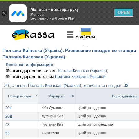
Monocar - нова ера руху
×
OPEN
Monocar
Бесплатно - в Google Play
УКРАЇНСЬКА
Полтава-Київська (Україна). Расписание поездов по станции
КУПИТЬ
БИЛЕТ
Полтава-Киевская (Украина)
Полезная информация:
Железнодорожный вокзал
;
Полтава-Киевская (Украина)
Железнодорожные кассы
;
Полтава-Киевская (Украина)
ЖД станция Полтава-Киевская (Украина), количество поездов:
32
Номер поїзда
Маршрут
Перiодичнiсть
20К
Київ Луганськ
цілий рік щоденно
20Д
Луганськ Київ
цілий рік щоденно
43
Кустанай Київ
цілий рік по понеділках
63
Харків Київ
цілий рік щоденно