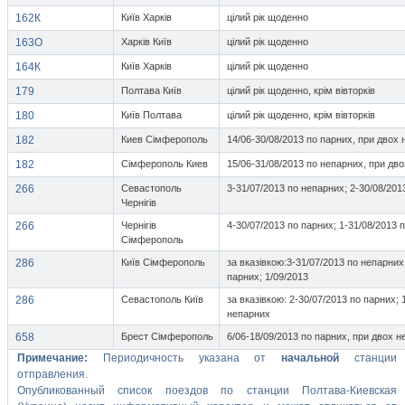
162К
Київ Харків
цілий рік щоденно
163О
Харків Київ
цілий рік щоденно
164К
Київ Харків
цілий рік щоденно
179
Полтава Київ
цілий рік щоденно, крім вівторків
180
Київ Полтава
цілий рік щоденно, крім вівторків
182
Киев Сімферополь
14/06-30/08/2013 по парних, при двох 
182
Сімферополь Киев
15/06-31/08/2013 по непарних, при дво
266
Севастополь
3-31/07/2013 по непарних; 2-30/08/201
Чернігів
266
Чернігів
4-30/07/2013 по парних; 1-31/08/2013 
Сімферополь
286
Київ Сімферополь
за вказівкою:3-31/07/2013 по непарних
парних; 1/09/2013
286
Севастополь Київ
за вказівкою: 2-30/07/2013 по парних; 
непарних
658
Брест Сімферополь
6/06-18/09/2013 по парних, при двох н
Примечание:
Периодичность указана от
начальной
станции
отправления.
Опубликованный список поездов по станции Полтава-Киевская