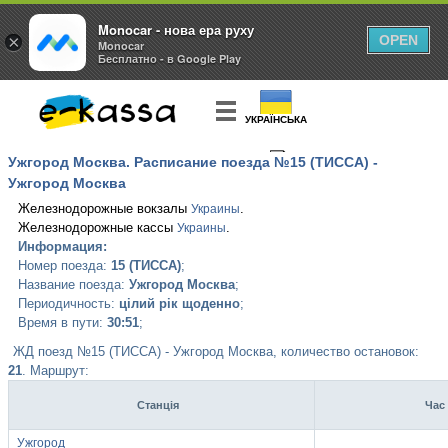
Monocar - нова ера руху
×
OPEN
Monocar
Бесплатно - в Google Play
УКРАЇНСЬКА
Ужгород Москва. Расписание поезда №15 (ТИССА) -
КУПИТЬ
БИЛЕТ
Ужгород Москва
Железнодорожные вокзалы
.
Украины
Железнодорожные кассы
.
Украины
Информация:
Номер поезда:
15 (ТИССА)
;
Название поезда:
Ужгород Москва
;
Периодичность:
цілий рік щоденно
;
Время в пути:
30:51
;
ЖД поезд №15 (ТИССА) - Ужгород Москва, количество остановок:
21
. Маршрут:
Станція
Час
Ужгород