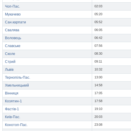
Чоп-Пас.
02:03
Мукачево
05:20
Сан.карпати
05:52
Свалява
06:05
Воловець
06:42
Славське
07:56
Сколе
08:30
Стрий
09:11
Львів
10:32
Тернопіль-Пас.
13:00
Хмельницький
14:58
Вінниця
17:05
Козятин-1
17:58
Фастів-1
19:10
Київ-Пас.
20:03
Конотоп-Пас.
23:08