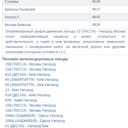
Суземка
02:29
Брянськ-Льговский
04:17
Калуга-2
06:52
Москва Київська
09:26
Опубликованный график движения поезда 15 (ТИССА) - Ужгород Москва
носит информативный характер и может отличаться от
действительного, а также в нем возможны оперативные изменения,
связанные с проведением работ на железной дороге или другими
причинами (погодные условия и т.п.).
Похожие железнодорожные поезда:
15В (ТИССА) - Москва Ужгород
15В (ТИССА) - Москва Ужгород
81К (ДЕСНА) - Київ Ужгород
99 (ЗАКАРПАТТЯ) - Київ Ужгород
99 (ЗАКАРПАТТЯ) - Київ Ужгород
13 - Київ Ужгород
81К (ДЕСНА) - Київ Ужгород
829 - Львів Ужгород
15В (ТИССА) - Москва Ужгород
15В (ТИССА) - Москва Ужгород
108Ш (ХАДЖІБЕЙ) - Одеса Ужгород
108Ш (ХАДЖИБЕЙ) - Одеса Ужгород
81 (ДЕСНА) - Ужгород Київ