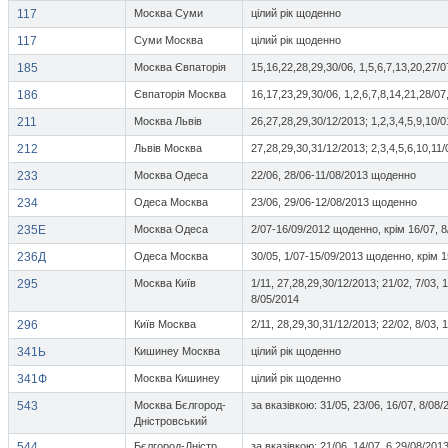
117
Москва Суми
цілий рік щоденно
117
Суми Москва
цілий рік щоденно
185
Москва Євпаторія
15,16,22,28,29,30/06, 1,5,6,7,13,20,27/0
186
Євпаторія Москва
16,17,23,29,30/06, 1,2,6,7,8,14,21,28/07
211
Москва Львів
26,27,28,29,30/12/2013; 1,2,3,4,5,9,10/
212
Львів Москва
27,28,29,30,31/12/2013; 2,3,4,5,6,10,11/
233
Москва Одеса
22/06, 28/06-11/08/2013 щоденно
234
Одеса Москва
23/06, 29/06-12/08/2013 щоденно
235Е
Москва Одеса
2/07-16/09/2012 щоденно, крім 16/07, 8
236Д
Одеса Москва
30/05, 1/07-15/09/2013 щоденно, крім 1
295
Москва Київ
1/11, 27,28,29,30/12/2013; 21/02, 7/03, 
8/05/2014
296
Київ Москва
2/11, 28,29,30,31/12/2013; 22/02, 8/03, 
341Ь
Кишинеу Москва
цілий рік щоденно
341Ф
Москва Кишинеу
цілий рік щоденно
543
Москва Бєлгород-
за вказівкою: 31/05, 23/06, 16/07, 8/08/
Дністровський
544
Бєлгород-Дністр.
за вказівкою: 21/06, 14/07, 6,29/08/201