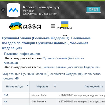
Monocar - нова ера руху
×
OPEN
Monocar
Бесплатно - в Google Play
УКРАЇНСЬКА
Сухиничі-Головні (Російська Федерація). Расписание
КУПИТЬ
БИЛЕТ
поездов по станции Сухиничі-Главные (Российская
Федерация)
Полезная информация:
Железнодорожный вокзал
Сухиничі-Главные (Российская
;
Федерация)
Железнодорожные кассы
;
Сухиничі-Главные (Российская Федерация)
ЖД станция Сухиничі-Главные (Российская Федерация), количество
поездов:
46
Номер поїзда
Маршрут
Перiодичнiсть
3М
Москва Київ
з 26/05/2013 по парних, при двох непа
4К
Київ Москва
з 27/05/2013 по непарних, при двох не