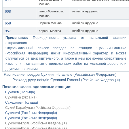
Москва
608
Івано-Франківськ
цілий рік щоденно
Москва
658
Чернігів Москва
цілий рік щоденно
957
Херсон Москва
цілий рік щоденно
Примечание:
Периодичность указана от
начальной
станции
отправления.
Опубликованный список поездов по станции Сухиничі-Главные
(Российская Федерация) носит информативный характер и может
отличаться от действительного, а также в нем возможны оперативные
изменения, связанные с проведением работ на железной дороге или
другими причинами.
Расписание поездов Сухиничі-Главные (Российская Федерация)
Розклад руху поїздів Сухиничі-Головні (Російська Федерація)
Похожие железнодорожные станции:
Сухачев (Польща)
Сухачівка (Україна)
Сухеднюв (Польща)
Сухий Карабулак (Російська Федерація)
Сухиничі (Російська Федерація)
Сухиничі (Російська Федерація)
Сухиничі-Вузл. (Російська Федерація)
Сухиничі-Вузл. (Російська Федерація)