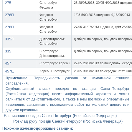
275
С.петербург
26,28/05/2013; 30/05-4/09/2013 щоденн
Феодосія
276П
Феодосія
1/08-5/09/2013 щоденно; 9,13/09/2013
С.петербург
276П
Феодосія
27/05-31/07/2013 щоденно, крім 28/05/
С.петербург
335Л
Дніпропетровськ
цілий рік по парних, при двох непарних
С.петербург
335
С.петербург
цілий рік по парних, при двох непарних
Дніпропетровськ
457
С.петербург Херсон
27/05-28/08/2013 по понеділках, серед
457Ш
Херсон С.петербург
29/05-30/08/2013 по середах, п"ятниця
Примечание:
Периодичность указана от
начальной
станции
отправления.
Опубликованный список поездов по станции Санкт-Петербург
(Российская Федерация) носит информативный характер и может
отличаться от действительного, а также в нем возможны оперативные
изменения, связанные с проведением работ на железной дороге или
другими причинами.
Расписание поездов Санкт-Петербург (Российская Федерация)
Розклад руху поїздів Санкт-Петербург (Російська Федерація)
Похожие железнодорожные станции: