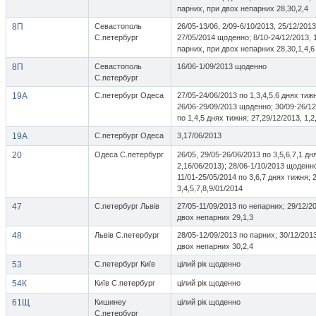
парних, при двох непарних 28,30,2,4
8П
Севастополь
26/05-13/06, 2/09-6/10/2013, 25/12/2013
С.петербург
27/05/2014 щоденно; 8/10-24/12/2013, 
парних, при двох непарних 28,30,1,4,6
8П
Севастополь
16/06-1/09/2013 щоденно
С.петербург
19A
С.петербург Одеса
27/05-24/06/2013 по 1,3,4,5,6 днях тижн
26/06-29/09/2013 щоденно; 30/09-26/12
по 1,4,5 днях тижня; 27,29/12/2013, 1,2
19A
С.петербург Одеса
3,17/06/2013
20
Одеса С.петербург
26/05, 29/05-26/06/2013 по 3,5,6,7,1 дн
2,16/06/2013); 28/06-1/10/2013 щоденно
11/01-25/05/2014 по 3,6,7 днях тижня; 
3,4,5,7,8,9/01/2014
47
С.петербург Львів
27/05-11/09/2013 по непарних; 29/12/20
двох непарних 29,1,3
48
Львів С.петербург
28/05-12/09/2013 по парних; 30/12/2013
двох непарних 30,2,4
53
С.петербург Київ
цілий рік щоденно
54К
Київ С.петербург
цілий рік щоденно
61Щ
Кишинеу
цілий рік щоденно
С.петербург