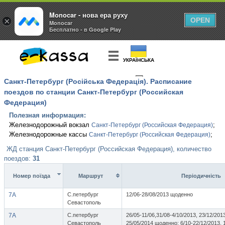
Monocar - нова ера руху
×
OPEN
Monocar
Бесплатно - в Google Play
УКРАЇНСЬКА
Санкт-Петербург (Російська Федерація). Расписание
КУПИТЬ
БИЛЕТ
поездов по станции Санкт-Петербург (Российская
Федерация)
Полезная информация:
Железнодорожный вокзал
;
Санкт-Петербург (Российская Федерация)
Железнодорожные кассы
;
Санкт-Петербург (Российская Федерация)
ЖД станция Санкт-Петербург (Российская Федерация), количество
поездов:
31
Номер поїзда
Маршрут
Перiодичнiсть
7А
С.петербург
12/06-28/08/2013 щоденно
Севастополь
7А
С.петербург
26/05-11/06,31/08-4/10/2013, 23/12/201
Севастополь
25/05/2014 щоденно; 6/10-22/12/2013, 