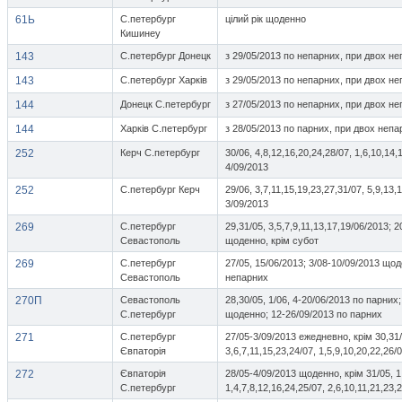
61Ь
С.петербург
цілий рік щоденно
Кишинеу
143
С.петербург Донецк
з 29/05/2013 по непарних, при двох не
143
С.петербург Харків
з 29/05/2013 по непарних, при двох не
144
Донецк С.петербург
з 27/05/2013 по непарних, при двох не
144
Харків С.петербург
з 28/05/2013 по парних, при двох непа
252
Керч С.петербург
30/06, 4,8,12,16,20,24,28/07, 1,6,10,14,
4/09/2013
252
С.петербург Керч
29/06, 3,7,11,15,19,23,27,31/07, 5,9,13,
3/09/2013
269
С.петербург
29,31/05, 3,5,7,9,11,13,17,19/06/2013; 
Севастополь
щоденно, крім субот
269
С.петербург
27/05, 15/06/2013; 3/08-10/09/2013 щод
Севастополь
непарних
270П
Севастополь
28,30/05, 1/06, 4-20/06/2013 по парних
С.петербург
щоденно; 12-26/09/2013 по парних
271
С.петербург
27/05-3/09/2013 ежедневно, крім 30,31/
Євпаторія
3,6,7,11,15,23,24/07, 1,5,9,10,20,22,26/
272
Євпаторія
28/05-4/09/2013 щоденно, крім 31/05, 1
С.петербург
1,4,7,8,12,16,24,25/07, 2,6,10,11,21,23,