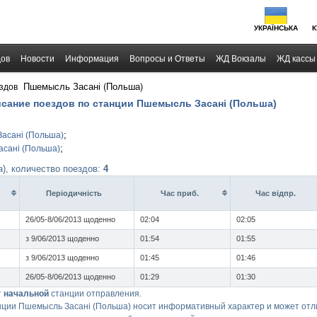
УКРАЇНСЬКА
К
дов
Новости
Информация
Вопросы и Ответы
ЖД Вокзалы
ЖД кассы
›
Пшемысль Засані (Польша)
здов
исание поездов по станции Пшемысль Засані (Польша)
;
асані (Польша)
;
сані (Польша)
), количество поездов:
4
Перiодичнiсть
Час приб.
Час вiдпр.
26/05-8/06/2013 щоденно
02:04
02:05
з 9/06/2013 щоденно
01:54
01:55
з 9/06/2013 щоденно
01:45
01:46
26/05-8/06/2013 щоденно
01:29
01:30
т
начальной
станции отправления.
нции Пшемысль Засані (Польша) носит информативный характер и может отли