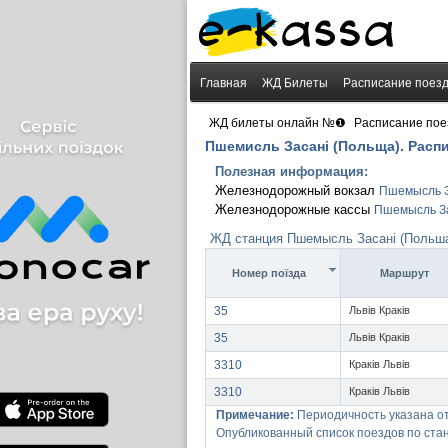
Главная
ЖД Билеты
Расписание поез
›
ЖД билеты онлайн №❶
Расписание пое
Пшемисль Засані (Польща). Расп
Полезная информация:
Железнодорожный вокзал
Пшемысль З
Железнодорожные кассы
Пшемысль За
ЖД станция Пшемысль Засані (Польша
Номер поїзда
Маршрут
35
Львів Краків
35
Львів Краків
3310
Краків Львів
3310
Краків Львів
Примечание:
Периодичность указана о
Опубликованный список поездов по ста