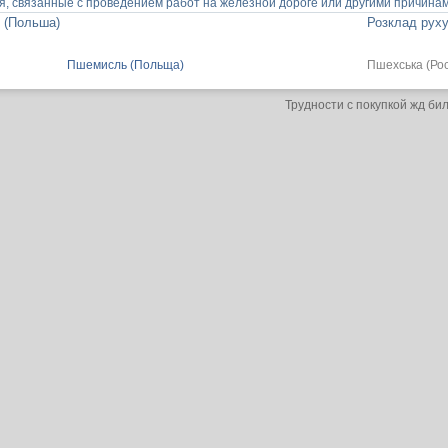
, связанные с проведением работ на железной дороге или другими причинам
 (Польша)
Розклад руху
Пшемисль (Польща)
Пшехська (Рос
Трудности с покупкой жд би