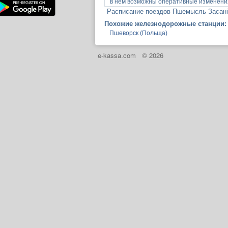
в нем возможны оперативные изменения
Расписание поездов Пшемысль Засані
Похожие железнодорожные станции:
Пшеворск (Польща)
e-kassa.com
© 2026