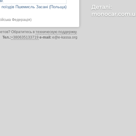
и.
 поїздів Пшемисль Засані (Польща)
ійська Федерація)
летов? Обратитесь в
техническую поддержку
.
Тел.:
+380635133719
e-mail:
e@e-kassa.org