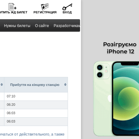
УПИТЬ
ЖД
БИЛЕТ
РЕГИСТРАЦИЯ
ВХОД
Нужны билеты
О сайте
Разработчикам
Прибуття на кінцеву станцію
07:10
06:20
06:03
06:03
чаться от действительного, а также