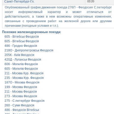
Санкт-Петербург-Гл.
03:20
Опубликованный график движения поезда 276П - Феодосия С.петербург
носит информативный характер и может отличаться от
действительного, а также в нем возможны оперативные изменения,
связанные с проведением работ на железной дороге или другими
причинами (погодные условия и т.п.).
Похожие железнодорожные поезда:
605 - Вітебськ Феодосія
605 - Вітебськ Феодосія
486 - Гродно Феодосія
218О - Дніпропетровськ Феодосія
205К - Київ Феодосія
420Д - Луганськ Феодосія
606 - Могилів Феодосія
605 - Могилів Феодосія
211 - Москва Кур. Феодосія
235 - Москва Кур. Феодосія
187О - Москва Феодосія
199 - Москва Феодосія
211 - Москва Феодосія
273 - Москва Феодосія
275 - С.петербург Феодосія
260 - Суми Феодосія
486 - Феодосія Вітебськ