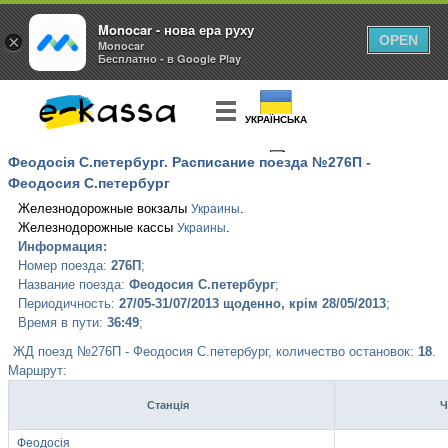
Monocar - нова ера руху
×
OPEN
Monocar
Бесплатно - в Google Play
УКРАЇНСЬКА
Феодосія С.петербург. Расписание поезда №276П -
КУПИТЬ
БИЛЕТ
Феодосия С.петербург
Железнодорожные вокзалы
.
Украины
Железнодорожные кассы
.
Украины
Информация:
Номер поезда:
276П
;
Название поезда:
Феодосия С.петербург
;
Периодичность:
27/05-31/07/2013 щоденно, крім 28/05/2013
;
Время в пути:
36:49
;
ЖД поезд №276П - Феодосия С.петербург, количество остановок:
18
.
Маршрут:
Станція
Ч
Феодосія