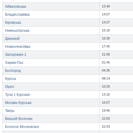
Айвазовська
13:40
Владиславівка
14:07
Кіровська
14:27
Нижньогірська
15:16
Джанкой
16:39
Новоолексіївка
17:45
Запоріжжя-1
21:06
Харків-Пас.
01:45
Бєлгород
04:35
Курськ
08:14
Орел
10:26
Тула 1 Курская
13:16
Москва-Курська
16:57
Тверь
19:46
Вишній Волочек
22:00
Бологоє-Московскоє
22:33