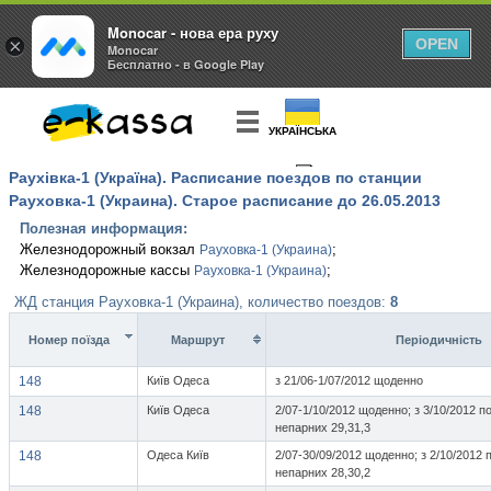
Monocar - нова ера руху
×
OPEN
Monocar
Бесплатно - в Google Play
УКРАЇНСЬКА
Раухівка-1 (Україна). Расписание поездов по станции
КУПИТЬ
БИЛЕТ
Рауховка-1 (Украина). Старое расписание до 26.05.2013
Полезная информация:
Железнодорожный вокзал
;
Рауховка-1 (Украина)
Железнодорожные кассы
;
Рауховка-1 (Украина)
ЖД станция Рауховка-1 (Украина), количество поездов:
8
Номер поїзда
Маршрут
Перiодичнiсть
148
Київ Одеса
з 21/06-1/07/2012 щоденно
148
Київ Одеса
2/07-1/10/2012 щоденно; з 3/10/2012 п
непарних 29,31,3
148
Одеса Київ
2/07-30/09/2012 щоденно; з 2/10/2012 
непарних 28,30,2