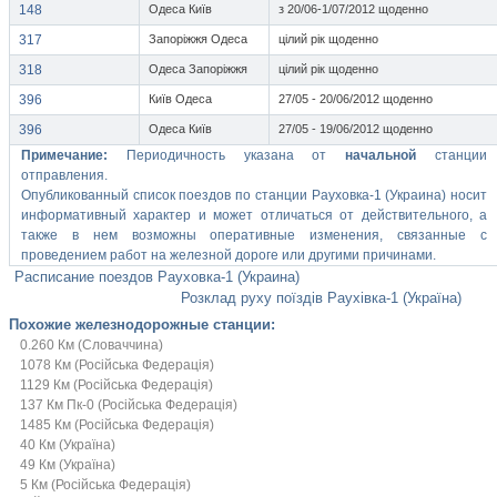
148
Одеса Київ
з 20/06-1/07/2012 щоденно
317
Запоріжжя Одеса
цілий рік щоденно
318
Одеса Запоріжжя
цілий рік щоденно
396
Київ Одеса
27/05 - 20/06/2012 щоденно
396
Одеса Київ
27/05 - 19/06/2012 щоденно
Примечание:
Периодичность указана от
начальной
станции
отправления.
Опубликованный список поездов по станции Рауховка-1 (Украина) носит
информативный характер и может отличаться от действительного, а
также в нем возможны оперативные изменения, связанные с
проведением работ на железной дороге или другими причинами.
Расписание поездов Рауховка-1 (Украина)
Розклад руху поїздів Раухівка-1 (Україна)
Похожие железнодорожные станции:
0.260 Км (Словаччина)
1078 Км (Російська Федерація)
1129 Км (Російська Федерація)
137 Км Пк-0 (Російська Федерація)
1485 Км (Російська Федерація)
40 Км (Україна)
49 Км (Україна)
5 Км (Російська Федерація)