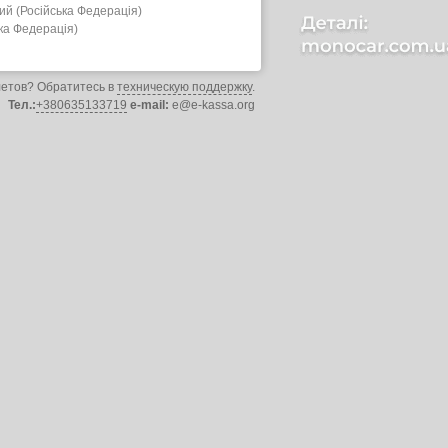
й (Російська Федерація)
ка Федерація)
летов? Обратитесь в
техническую поддержку
.
Тел.:
+380635133719
e-mail:
e@e-kassa.org