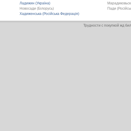
Ладижин (Україна)
Марадиковьски
Новосади (Білорусь)
Пади (Російсь
Хадиженська (Російська Федерація)
Трудности с покупкой жд би