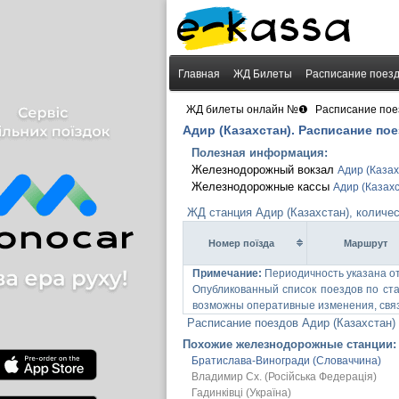
Главная
ЖД Билеты
Расписание поез
›
ЖД билеты онлайн №❶
Расписание пое
Адир (Казахстан). Расписание пое
Полезная информация:
Железнодорожный вокзал
Адир (Казах
Железнодорожные кассы
Адир (Казах
ЖД станция Адир (Казахстан), количе
Номер поїзда
Маршрут
Примечание:
Периодичность указана о
Опубликованный список поездов по ста
возможны оперативные изменения, связ
Расписание поездов Адир (Казахстан)
Похожие железнодорожные станции:
Братислава-Виногради (Словаччина)
Владимир Сх. (Російська Федерація)
Гадинківці (Україна)