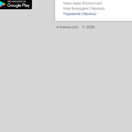
Кара-Адир (Казахстан)
Нові Безрадичі (Україна)
Радивилів (Україна)
e-kassa.com
© 2026