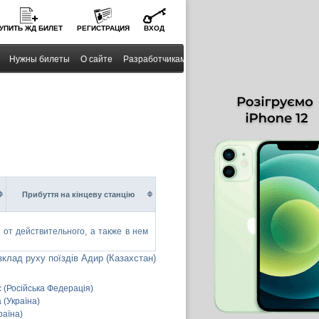
УПИТЬ
ЖД
БИЛЕТ
РЕГИСТРАЦИЯ
ВХОД
Нужны билеты
О сайте
Разработчикам
Прибуття на кінцеву станцію
от действительного, а также в нем
зклад руху поїздів Адир (Казахстан)
 (Російська Федерація)
 (Україна)
раїна)