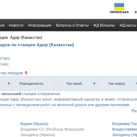
УКРАЇНСЬКА
К
дов
Новости
Информация
Вопросы и Ответы
ЖД Вокзалы
ЖД кассы
›
Адир (Казахстан)
здов
здов по станции Адир (Казахстан)
;
стан)
;
стан)
ство поездов:
0
Перiодичнiсть
Час приб.
Час вiдпр.
т
начальной
станции отправления.
нции Адир (Казахстан) носит информативный характер и может отличаться 
анные с проведением работ на железной дороге или другими причинами.
Ро
Вадим (Україна)
Владимир Пас
Владимир Сх. (Російська Федерація)
Владиславівка
Западинці (Україна)
Западинці (Ук