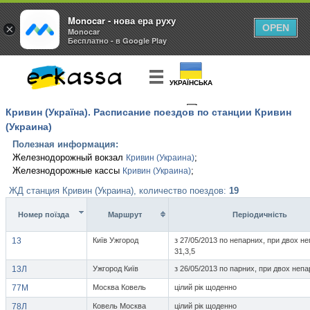
Monocar - нова ера руху
×
OPEN
Monocar
Бесплатно - в Google Play
УКРАЇНСЬКА
Кривин (Україна). Расписание поездов по станции Кривин
КУПИТЬ
БИЛЕТ
(Украина)
Полезная информация:
Железнодорожный вокзал
;
Кривин (Украина)
Железнодорожные кассы
;
Кривин (Украина)
ЖД станция Кривин (Украина), количество поездов:
19
Номер поїзда
Маршрут
Перiодичнiсть
13
Київ Ужгород
з 27/05/2013 по непарних, при двох н
31,3,5
13Л
Ужгород Київ
з 26/05/2013 по парних, при двох непа
77М
Москва Ковель
цілий рік щоденно
78Л
Ковель Москва
цілий рік щоденно