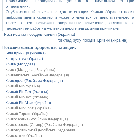
Примечание:
Периодичность указана от
начальной
станции
отправления.
Опубликованный список поездов по станции Кривин (Украина) носит
информативный характер и может отличаться от действительного, а
также в нем возможны оперативные изменения, связанные с
проведением работ на железной дороге или другими причинами.
Расписание поездов Кривин (Украина)
Розклад руху поїздів Кривин (Україна)
Похожие железнодорожные станции:
Біла Криниця (Україна)
Канкринівка (Україна)
Крива (Молдова)
Крива (Молдова, Республіка)
Кривенківська (Російська Федерація)
Кривецька (Російська Федерація)
Кривий Ріг (Україна)
Кривий Ріг-Гол. (Україна)
Кривий Ріг-Зах. (Україна)
Кривий Ріг-Місто (Україна)
Кривий Ріг-Сорт. (Україна)
Кривий Торець (Україна)
Кривозерівка (Російська Федерація)
Кривозеровка(Саипр) (Російська Федерація)
Кривомузгинський (Російська Федерація)
Кривохатки (Україна)