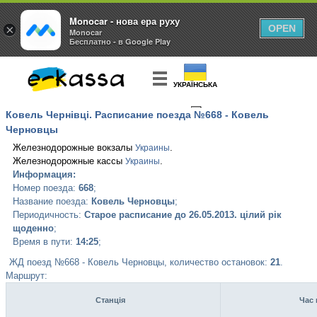
Monocar - нова ера руху
×
OPEN
Monocar
Бесплатно - в Google Play
УКРАЇНСЬКА
Ковель Чернівці. Расписание поезда №668 - Ковель
КУПИТЬ
БИЛЕТ
Черновцы
Железнодорожные вокзалы
.
Украины
Железнодорожные кассы
.
Украины
Информация:
Номер поезда:
668
;
Название поезда:
Ковель Черновцы
;
Периодичность:
Старое расписание до 26.05.2013. цілий рік
щоденно
;
Время в пути:
14:25
;
ЖД поезд №668 - Ковель Черновцы, количество остановок:
21
.
Маршрут:
Станція
Час 