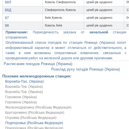
88Л
Ковель Сімферополь
цілий рік щоденно
0
88Д
Сімферополь Ковель
цілий рік щоденно
1
97
Київ Ковель
цілий рік щоденно
0
98
Ковель Київ
цілий рік щоденно
2
Примечание:
Периодичность указана от
начальной
станции
отправления.
Опубликованный список поездов по станции Рожище (Украина) носит
информативный характер и может отличаться от действительного, а
также в нем возможны оперативные изменения, связанные с
проведением работ на железной дороге или другими причинами.
Расписание поездов Рожище (Украина)
Розклад руху поїздів Рожище (Україна)
Похожие железнодорожные станции:
Ворожба-Пас. (Україна)
Ворожба-Тов. (Україна)
Ворожба-Тов. (Україна)
Горожене (Україна)
Горожене (Україна)
Желєзнодорожна (Російська Федерація)
Круторожино (Російська Федерація)
Отрожка (Російська Федерація)
Подпорожье (Російська Федерація)
Придорожна (Російська Федерація)