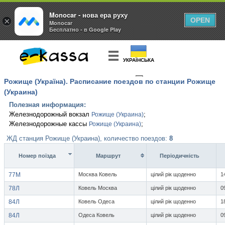
Monocar - нова ера руху
×
OPEN
Monocar
Бесплатно - в Google Play
УКРАЇНСЬКА
Рожище (Україна). Расписание поездов по станции Рожище
КУПИТЬ
БИЛЕТ
(Украина)
Полезная информация:
Железнодорожный вокзал
;
Рожище (Украина)
Железнодорожные кассы
;
Рожище (Украина)
ЖД станция Рожище (Украина), количество поездов:
8
Номер поїзда
Маршрут
Перiодичнiсть
77М
Москва Ковель
цілий рік щоденно
1
78Л
Ковель Москва
цілий рік щоденно
0
84Л
Ковель Одеса
цілий рік щоденно
1
84Л
Одеса Ковель
цілий рік щоденно
0