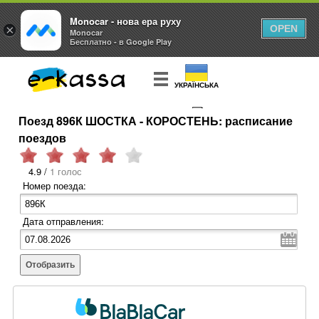
Monocar - нова ера руху
×
OPEN
Monocar
Бесплатно - в Google Play
УКРАЇНСЬКА
Поезд 896К ШОСТКА - КОРОСТЕНЬ: расписание
КУПИТЬ
БИЛЕТ
поездов
4.9 /
1 голос
Номер поезда:
Дата отправления:
Отобразить