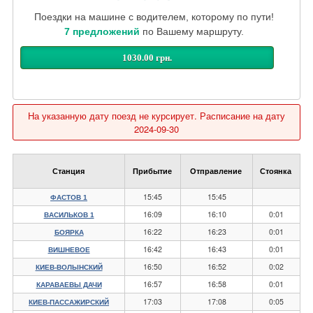
Поездки на машине с водителем, которому по пути!
7 предложений
по Вашему маршруту.
1030.00 грн.
На указанную дату поезд не курсирует. Расписание на дату
2024-09-30
Станция
Прибытие
Отправление
Стоянка
15:45
15:45
ФАСТОВ 1
16:09
16:10
0:01
ВАСИЛЬКОВ 1
16:22
16:23
0:01
БОЯРКА
16:42
16:43
0:01
ВИШНЕВОЕ
16:50
16:52
0:02
КИЕВ-ВОЛЫНСКИЙ
16:57
16:58
0:01
КАРАВАЕВЫ ДАЧИ
17:03
17:08
0:05
КИЕВ-ПАССАЖИРСКИЙ