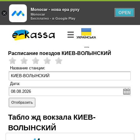
Monocar - нова ера руху
×
OPEN
Monocar
Бесплатно - в Google Play
УКРАЇНСЬКА
Расписание поездов КИЕВ-ВОЛЫНСКИЙ
КУПИТЬ
БИЛЕТ
Название станции:
Дата:
Отобразить
Табло жд вокзала КИЕВ-
ВОЛЫНСКИЙ