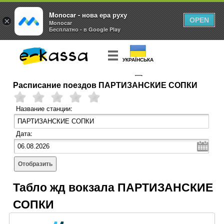
Monocar - нова ера руху
×
OPEN
Monocar
Бесплатно - в Google Play
УКРАЇНСЬКА
Расписание поездов ПАРТИЗАНСКИЕ СОПКИ
КУПИТЬ
БИЛЕТ
Название станции:
Дата:
Отобразить
Табло жд вокзала ПАРТИЗАНСКИЕ
СОПКИ