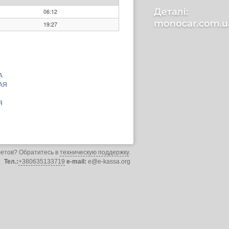
06:12
19:27
А
АЯ
Я
летов? Обратитесь в
техническую поддержку
.
Тел.:
+380635133719
e-mail:
e@e-kassa.org