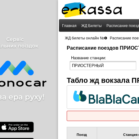
Главная
ЖД Билеты
Расписание поез
›
ЖД билеты онлайн №❶
Расписание пое
Расписание поездов ПРИО
Название станции:
Табло жд вокзала
Поезд
Станция 