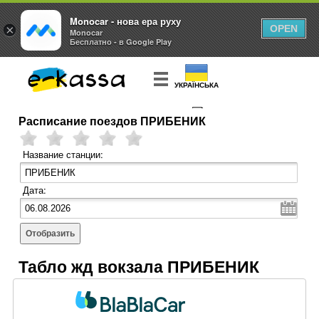
Monocar - нова ера руху
×
OPEN
Monocar
Бесплатно - в Google Play
УКРАЇНСЬКА
Расписание поездов ПРИБЕНИК
КУПИТЬ
БИЛЕТ
Название станции:
Дата:
Отобразить
Табло жд вокзала ПРИБЕНИК