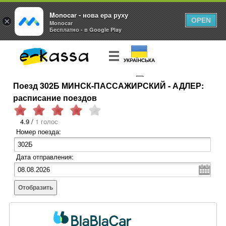
Monocar - нова ера руху
×
OPEN
Monocar
Бесплатно - в Google Play
УКРАЇНСЬКА
Поезд 302Б МИНСК-ПАССАЖИРСКИЙ - АДЛЕР:
КУПИТЬ
БИЛЕТ
расписание поездов
4.9 /
1 голос
Номер поезда:
Дата отправления:
Отобразить