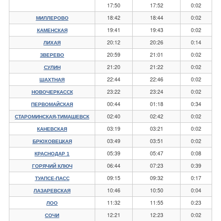
17:50
17:52
0:02
18:42
18:44
0:02
МИЛЛЕРОВО
19:41
19:43
0:02
КАМЕНСКАЯ
20:12
20:26
0:14
ЛИХАЯ
20:59
21:01
0:02
ЗВЕРЕВО
21:20
21:22
0:02
СУЛИН
22:44
22:46
0:02
ШАХТНАЯ
23:22
23:24
0:02
НОВОЧЕРКАССК
00:44
01:18
0:34
ПЕРВОМАЙСКАЯ
02:40
02:42
0:02
СТАРОМИНСКАЯ-ТИМАШЕВСК
03:19
03:21
0:02
КАНЕВСКАЯ
03:49
03:51
0:02
БРЮХОВЕЦКАЯ
05:39
05:47
0:08
КРАСНОДАР 1
06:44
07:23
0:39
ГОРЯЧИЙ КЛЮЧ
09:15
09:32
0:17
ТУАПСЕ-ПАСС
10:46
10:50
0:04
ЛАЗАРЕВСКАЯ
11:32
11:55
0:23
ЛОО
12:21
12:23
0:02
СОЧИ