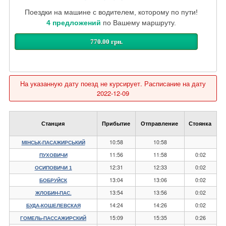
Поездки на машине с водителем, которому по пути!
4 предложений
по Вашему маршруту.
770.00 грн.
На указанную дату поезд не курсирует. Расписание на дату
2022-12-09
Станция
Прибытие
Отправление
Стоянка
10:58
10:58
МІНСЬК-ПАСАЖИРСЬКИЙ
11:56
11:58
0:02
ПУХОВИЧИ
12:31
12:33
0:02
ОСИПОВИЧИ 1
13:04
13:06
0:02
БОБРУЙСК
13:54
13:56
0:02
ЖЛОБИН-ПАС.
14:24
14:26
0:02
БУДА-КОШЕЛЕВСКАЯ
15:09
15:35
0:26
ГОМЕЛЬ-ПАССАЖИРСКИЙ