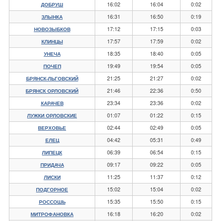
16:02
16:04
0:02
ДОБРУШ
16:31
16:50
0:19
ЗЛЫНКА
17:12
17:15
0:03
НОВОЗЫБКОВ
17:57
17:59
0:02
КЛИНЦЫ
18:35
18:40
0:05
УНЕЧА
19:49
19:54
0:05
ПОЧЕП
21:25
21:27
0:02
БРЯНСК-ЛЬГОВСКИЙ
21:46
22:36
0:50
БРЯНСК ОРЛОВСКИЙ
23:34
23:36
0:02
КАРАЧЕВ
01:07
01:22
0:15
ЛУЖКИ ОРЛОВСКИЕ
02:44
02:49
0:05
ВЕРХОВЬЕ
04:42
05:31
0:49
ЕЛЕЦ
06:39
06:54
0:15
ЛИПЕЦК
09:17
09:22
0:05
ПРИДАЧА
11:25
11:37
0:12
ЛИСКИ
15:02
15:04
0:02
ПОДГОРНОЕ
15:35
15:50
0:15
РОССОШЬ
16:18
16:20
0:02
МИТРОФАНОВКА