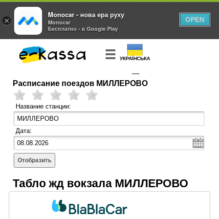
Monocar - нова ера руху
×
OPEN
Monocar
Бесплатно - в Google Play
УКРАЇНСЬКА
Расписание поездов МИЛЛЕРОВО
КУПИТЬ
БИЛЕТ
Название станции:
Дата:
Отобразить
Табло жд вокзала МИЛЛЕРОВО