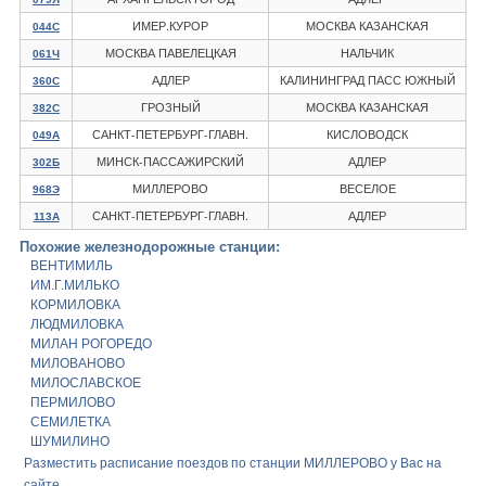
ИМЕР.КУРОР
МОСКВА КАЗАНСКАЯ
044С
МОСКВА ПАВЕЛЕЦКАЯ
НАЛЬЧИК
061Ч
АДЛЕР
КАЛИНИНГРАД ПАСС ЮЖНЫЙ
360С
ГРОЗНЫЙ
МОСКВА КАЗАНСКАЯ
382С
САНКТ-ПЕТЕРБУРГ-ГЛАВН.
КИСЛОВОДСК
049А
МИНСК-ПАССАЖИРСКИЙ
АДЛЕР
302Б
МИЛЛЕРОВО
ВЕСЕЛОЕ
968Э
САНКТ-ПЕТЕРБУРГ-ГЛАВН.
АДЛЕР
113А
Похожие железнодорожные станции:
ВЕНТИМИЛЬ
ИМ.Г.МИЛЬКО
КОРМИЛОВКА
ЛЮДМИЛОВКА
МИЛАН РОГОРЕДО
МИЛОВАНОВО
МИЛОСЛАВСКОЕ
ПЕРМИЛОВО
СЕМИЛЕТКА
ШУМИЛИНО
Разместить расписание поездов по станции МИЛЛЕРОВО у Вас на
сайте.