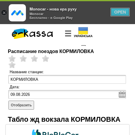
Monocar - нова ера руху
×
OPEN
Monocar
Бесплатно - в Google Play
УКРАЇНСЬКА
Расписание поездов КОРМИЛОВКА
КУПИТЬ
БИЛЕТ
Название станции:
Дата:
Отобразить
Табло жд вокзала КОРМИЛОВКА