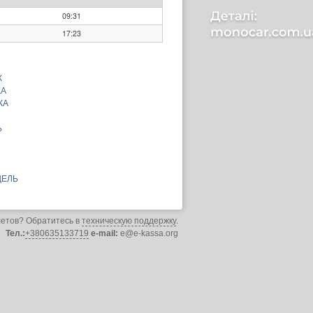
09:31
17:23
К
КА
КА
Ь
ЩЕЛЬ
летов? Обратитесь в
техническую поддержку
.
Тел.:
+380635133719
e-mail:
e@e-kassa.org