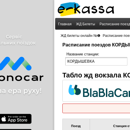
Главная
ЖД Билеты
Расписание поез
›
ЖД билеты онлайн №❶
Расписание пое
Расписание поездов КОРД
Название станции:
Табло жд вокзала
Поезд
Станция о