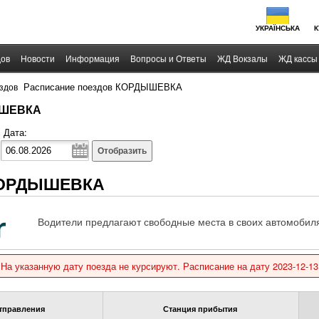
УКРАЇНСЬКА
К
дов
Новости
Информация
Вопросы и Ответы
ЖД Вокзалы
ЖД кассы
›
Расписание поездов КОРДЫШЕВКА
здов
ЫШЕВКА
Дата:
Отобразить
 КОРДЫШЕВКА
Водители предлагают свободные места в своих автомобиля
На указанную дату поезда не курсируют. Расписание на дату 2023-12-13
тправления
Станция прибытия