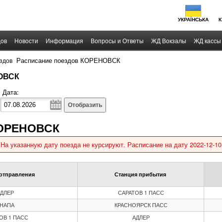
УКРАЇНСЬКА
К
дов
Новости
Информация
Вопросы и Ответы
ЖД Вокзалы
ЖД кассы
›
Расписание поездов КОРЕНОВСК
здов
НОВСК
Дата:
Отобразить
КОРЕНОВСК
На указанную дату поезда не курсируют. Расписание на дату 2022-12-10
отправления
Станция прибытия
ДЛЕР
САРАТОВ 1 ПАСС
НАПА
КРАСНОЯРСК ПАСС
ОВ 1 ПАСС
АДЛЕР