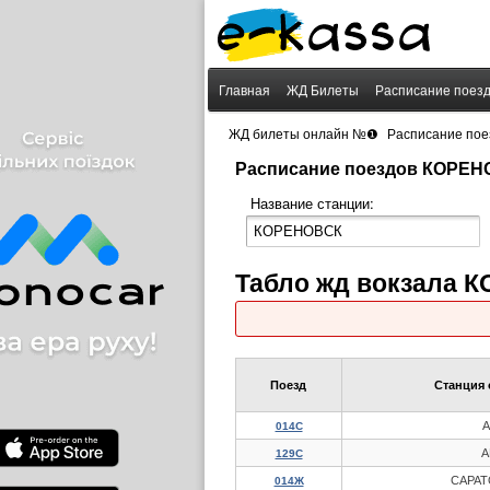
Главная
ЖД Билеты
Расписание поез
›
ЖД билеты онлайн №❶
Расписание пое
Расписание поездов КОРЕ
Название станции:
Табло жд вокзала 
Поезд
Станция 
А
014С
А
129С
САРАТ
014Ж