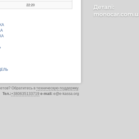
22:20
КА
КА
КА
Ь
ЩЕЛЬ
летов? Обратитесь в
техническую поддержку
.
Тел.:
+380635133719
e-mail:
e@e-kassa.org