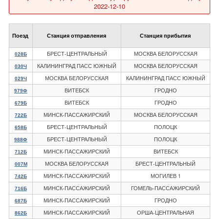
2022-12-10
Поезд
Станция отправления
Станция прибытия
БРЕСТ-ЦЕНТРАЛЬНЫЙ
МОСКВА БЕЛОРУССКАЯ
028Б
КАЛИНИНГРАД ПАСС ЮЖНЫЙ
МОСКВА БЕЛОРУССКАЯ
030Ч
МОСКВА БЕЛОРУССКАЯ
КАЛИНИНГРАД ПАСС ЮЖНЫЙ
029Ч
ВИТЕБСК
ГРОДНО
979Ф
ВИТЕБСК
ГРОДНО
679Б
МИНСК-ПАССАЖИРСКИЙ
МОСКВА БЕЛОРУССКАЯ
722Б
БРЕСТ-ЦЕНТРАЛЬНЫЙ
ПОЛОЦК
658Б
БРЕСТ-ЦЕНТРАЛЬНЫЙ
ПОЛОЦК
988Ф
МИНСК-ПАССАЖИРСКИЙ
ВИТЕБСК
712Б
МОСКВА БЕЛОРУССКАЯ
БРЕСТ-ЦЕНТРАЛЬНЫЙ
007М
МИНСК-ПАССАЖИРСКИЙ
МОГИЛЕВ 1
742Б
МИНСК-ПАССАЖИРСКИЙ
ГОМЕЛЬ-ПАССАЖИРСКИЙ
716Б
МИНСК-ПАССАЖИРСКИЙ
ГРОДНО
687Б
МИНСК-ПАССАЖИРСКИЙ
ОРША-ЦЕНТРАЛЬНАЯ
862Б