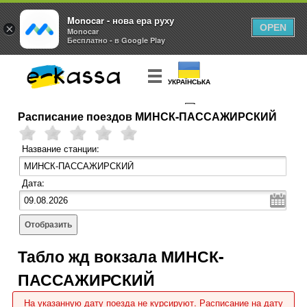
Monocar - нова ера руху
×
OPEN
Monocar
Бесплатно - в Google Play
УКРАЇНСЬКА
Расписание поездов МИНСК-ПАССАЖИРСКИЙ
КУПИТЬ
БИЛЕТ
Название станции:
Дата:
Отобразить
Табло жд вокзала МИНСК-
ПАССАЖИРСКИЙ
На указанную дату поезда не курсируют. Расписание на дату