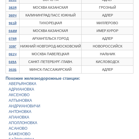
МОСКВА КАЗАНСКАЯ
ГРОЗНЫЙ
382Я
КАЛИНИНГРАД ПАСС ЮЖНЫЙ
АДЛЕР
360Ч
ТИХОРЕЦКАЯ
МИЛЛЕРОВО
961Й
МОСКВА КАЗАНСКАЯ
ИМЕР.КУРОР
044М
АРХАНГЕЛЬСК ГОРОД
АДЛЕР
079Я
НИЖНИЙ НОВГОРОД-МОСКОВСКИЙ
НОВОРОССИЙСК
339Г
МОСКВА ПАВЕЛЕЦКАЯ
НАЛЬЧИК
061Ч
САНКТ-ПЕТЕРБУРГ-ГЛАВН.
КИСЛОВОДСК
049А
МИНСК-ПАССАЖИРСКИЙ
АДЛЕР
302Б
Похожие железнодорожные станции:
АВЕРЬЯНОВКА
АДРИАНОВКА
АКСЕНОВО
АЛТЫНОВКА
АНДРИАНОВИЧИ
АНТОНОВКА
АПАНОВКА
АПОЛЛОНОВКА
АСАНОВО
БАЖЕНОВО