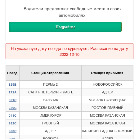
Водители предлагают свободные места в своих
автомобилях.
Подробнее
На указанную дату поезда не курсируют. Расписание на дату
2022-12-10
Поезд
Станция отправления
Станция прибытия
ПЕРМЬ 2
НОВОРОССИЙСК
325Е
САНКТ-ПЕТЕРБУРГ-ГЛАВН.
АДЛЕР
171А
НАЛЬЧИК
МОСКВА ПАВЕЛЕЦКАЯ
061С
МОСКВА КАЗАНСКАЯ
РОСТОВ-ГЛАВНЫЙ
020С
ИМЕР.КУРОР
МОСКВА КАЗАНСКАЯ
044С
ГРОЗНЫЙ
МОСКВА КАЗАНСКАЯ
382С
АДЛЕР
КАЛИНИНГРАД ПАСС ЮЖНЫЙ
360С
ВОРКУТА
АДЛЕР
309С