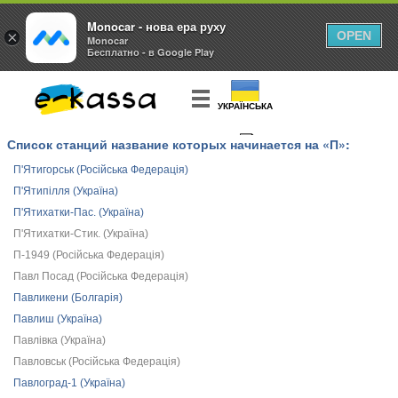
Monocar - нова ера руху
×
OPEN
Monocar
Бесплатно - в Google Play
УКРАЇНСЬКА
Список станций название которых начинается на «П»:
КУПИТЬ
БИЛЕТ
П'Ятигорськ (Російська Федерація)
П'Ятипілля (Україна)
П'Ятихатки-Пас. (Україна)
П'Ятихатки-Стик. (Україна)
П-1949 (Російська Федерація)
Павл Посад (Російська Федерація)
Павликени (Болгарія)
Павлиш (Україна)
Павлівка (Україна)
Павловськ (Російська Федерація)
Павлоград-1 (Україна)