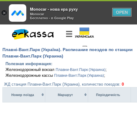
Monocar - нова ера руху
×
OPEN
Monocar
Бесплатно - в Google Play
УКРАЇНСЬКА
Плавні-Вант.Парк (Україна). Расписание поездов по станции
КУПИТЬ
БИЛЕТ
Плавни-Вант.Парк (Украина)
Полезная информация:
Железнодорожный вокзал
;
Плавни-Вант.Парк (Украина)
Железнодорожные кассы
;
Плавни-Вант.Парк (Украина)
ЖД станция Плавни-Вант.Парк (Украина), количество поездов:
0
Номер поїзда
Маршрут
Перiодичнiсть