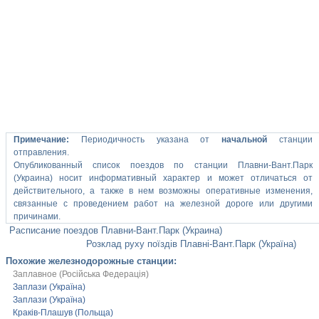
Примечание:
Периодичность указана от
начальной
станции
отправления.
Опубликованный список поездов по станции Плавни-Вант.Парк
(Украина) носит информативный характер и может отличаться от
действительного, а также в нем возможны оперативные изменения,
связанные с проведением работ на железной дороге или другими
причинами.
Расписание поездов Плавни-Вант.Парк (Украина)
Розклад руху поїздів Плавні-Вант.Парк (Україна)
Похожие железнодорожные станции:
Заплавное (Російська Федерація)
Заплази (Україна)
Заплази (Україна)
Краків-Плашув (Польща)