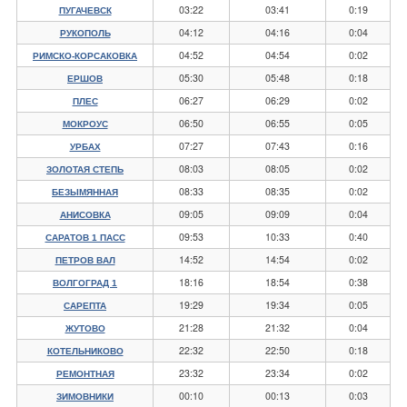
03:22
03:41
0:19
ПУГАЧЕВСК
04:12
04:16
0:04
РУКОПОЛЬ
04:52
04:54
0:02
РИМСКО-КОРСАКОВКА
05:30
05:48
0:18
ЕРШОВ
06:27
06:29
0:02
ПЛЕС
06:50
06:55
0:05
МОКРОУС
07:27
07:43
0:16
УРБАХ
08:03
08:05
0:02
ЗОЛОТАЯ СТЕПЬ
08:33
08:35
0:02
БЕЗЫМЯННАЯ
09:05
09:09
0:04
АНИСОВКА
09:53
10:33
0:40
САРАТОВ 1 ПАСС
14:52
14:54
0:02
ПЕТРОВ ВАЛ
18:16
18:54
0:38
ВОЛГОГРАД 1
19:29
19:34
0:05
САРЕПТА
21:28
21:32
0:04
ЖУТОВО
22:32
22:50
0:18
КОТЕЛЬНИКОВО
23:32
23:34
0:02
РЕМОНТНАЯ
00:10
00:13
0:03
ЗИМОВНИКИ