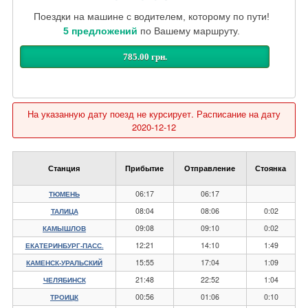
Поездки на машине с водителем, которому по пути!
5 предложений
по Вашему маршруту.
785.00 грн.
На указанную дату поезд не курсирует. Расписание на дату
2020-12-12
Станция
Прибытие
Отправление
Стоянка
06:17
06:17
ТЮМЕНЬ
08:04
08:06
0:02
ТАЛИЦА
09:08
09:10
0:02
КАМЫШЛОВ
12:21
14:10
1:49
ЕКАТЕРИНБУРГ-ПАСС.
15:55
17:04
1:09
КАМЕНСК-УРАЛЬСКИЙ
21:48
22:52
1:04
ЧЕЛЯБИНСК
00:56
01:06
0:10
ТРОИЦК