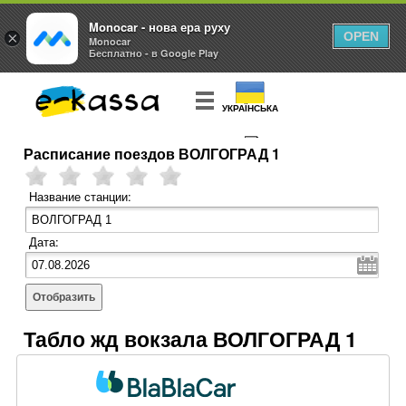
Monocar - нова ера руху
×
OPEN
Monocar
Бесплатно - в Google Play
УКРАЇНСЬКА
Расписание поездов ВОЛГОГРАД 1
КУПИТЬ
БИЛЕТ
Название станции:
Дата:
Отобразить
Табло жд вокзала ВОЛГОГРАД 1