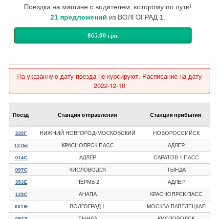
Поездки на машине с водителем, которому по пути!
21 предложений
из ВОЛГОГРАД 1.
865.00 грн.
На указанную дату поезда не курсируют. Расписание на дату
2022-12-10
Поезд
Станция отправления
Станция прибытия
НИЖНИЙ НОВГОРОД-МОСКОВСКИЙ
НОВОРОССИЙСК
339Г
КРАСНОЯРСК ПАСС
АДЛЕР
127Ы
АДЛЕР
САРАТОВ 1 ПАСС
014С
КИСЛОВОДСК
ТЫНДА
097С
ПЕРМЬ 2
АДЛЕР
353Е
АНАПА
КРАСНОЯРСК ПАСС
129С
ВОЛГОГРАД 1
МОСКВА ПАВЕЛЕЦКАЯ
001Ж
ТЫНДА
КИСЛОВОДСК
097Э