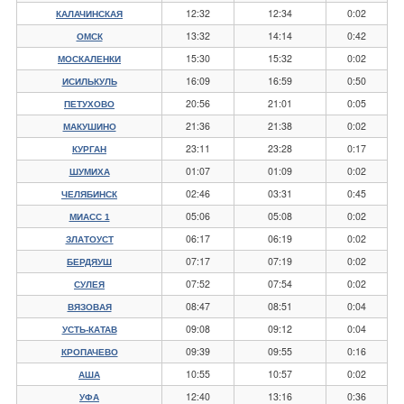
12:32
12:34
0:02
КАЛАЧИНСКАЯ
13:32
14:14
0:42
ОМСК
15:30
15:32
0:02
МОСКАЛЕНКИ
16:09
16:59
0:50
ИСИЛЬКУЛЬ
20:56
21:01
0:05
ПЕТУХОВО
21:36
21:38
0:02
МАКУШИНО
23:11
23:28
0:17
КУРГАН
01:07
01:09
0:02
ШУМИХА
02:46
03:31
0:45
ЧЕЛЯБИНСК
05:06
05:08
0:02
МИАСС 1
06:17
06:19
0:02
ЗЛАТОУСТ
07:17
07:19
0:02
БЕРДЯУШ
07:52
07:54
0:02
СУЛЕЯ
08:47
08:51
0:04
ВЯЗОВАЯ
09:08
09:12
0:04
УСТЬ-КАТАВ
09:39
09:55
0:16
КРОПАЧЕВО
10:55
10:57
0:02
АША
12:40
13:16
0:36
УФА