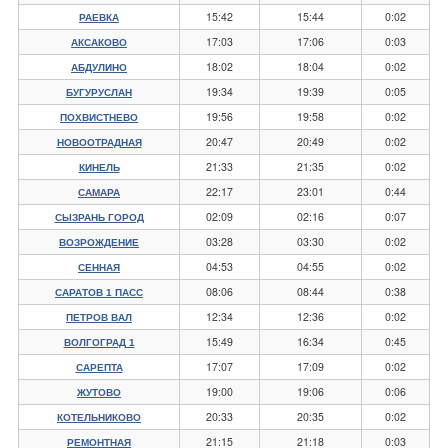
15:42
15:44
0:02
РАЕВКА
17:03
17:06
0:03
АКСАКОВО
18:02
18:04
0:02
АБДУЛИНО
19:34
19:39
0:05
БУГУРУСЛАН
19:56
19:58
0:02
ПОХВИСТНЕВО
20:47
20:49
0:02
НОВООТРАДНАЯ
21:33
21:35
0:02
КИНЕЛЬ
22:17
23:01
0:44
САМАРА
02:09
02:16
0:07
СЫЗРАНЬ ГОРОД
03:28
03:30
0:02
ВОЗРОЖДЕНИЕ
04:53
04:55
0:02
СЕННАЯ
08:06
08:44
0:38
САРАТОВ 1 ПАСС
12:34
12:36
0:02
ПЕТРОВ ВАЛ
15:49
16:34
0:45
ВОЛГОГРАД 1
17:07
17:09
0:02
САРЕПТА
19:00
19:06
0:06
ЖУТОВО
20:33
20:35
0:02
КОТЕЛЬНИКОВО
21:15
21:18
0:03
РЕМОНТНАЯ