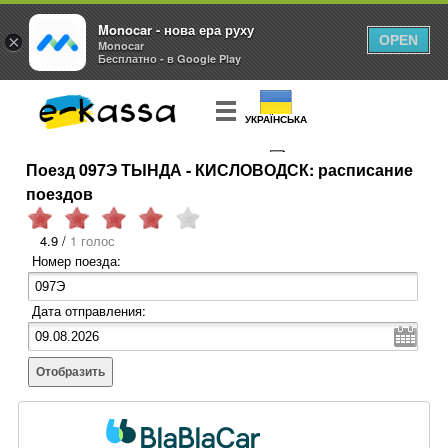
Monocar - нова ера руху
×
OPEN
Monocar
Бесплатно - в Google Play
УКРАЇНСЬКА
Поезд 097Э ТЫНДА - КИСЛОВОДСК: расписание
КУПИТЬ
БИЛЕТ
поездов
4.9 /
1 голос
Номер поезда:
Дата отправления:
Отобразить