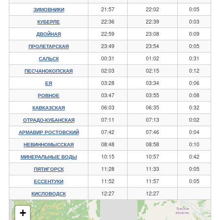
21:57
22:02
0:05
ЗИМОВНИКИ
22:36
22:39
0:03
КУБЕРЛЕ
22:59
23:08
0:09
ДВОЙНАЯ
23:49
23:54
0:05
ПРОЛЕТАРСКАЯ
00:31
01:02
0:31
САЛЬСК
02:03
02:15
0:12
ПЕСЧАНОКОПСКАЯ
03:28
03:34
0:06
ЕЯ
03:47
03:55
0:08
РОВНОЕ
06:03
06:35
0:32
КАВКАЗСКАЯ
07:11
07:13
0:02
ОТРАДО-КУБАНСКАЯ
07:42
07:46
0:04
АРМАВИР РОСТОВСКИЙ
08:48
08:58
0:10
НЕВИННОМЫССКАЯ
10:15
10:57
0:42
МИНЕРАЛЬНЫЕ ВОДЫ
11:28
11:33
0:05
ПЯТИГОРСК
11:52
11:57
0:05
ЕССЕНТУКИ
12:27
12:27
КИСЛОВОДСК
+