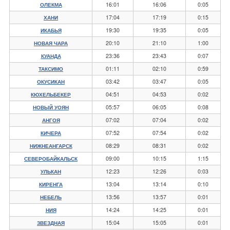
16:01
16:06
0:05
ОЛЕКМА
17:04
17:19
0:15
ХАНИ
19:30
19:35
0:05
ИКАБЬЯ
20:10
21:10
1:00
НОВАЯ ЧАРА
23:36
23:43
0:07
КУАНДА
01:11
02:10
0:59
ТАКСИМО
03:42
03:47
0:05
ОКУСИКАН
04:51
04:53
0:02
КЮХЕЛЬБЕКЕР
05:57
06:05
0:08
НОВЫЙ УОЯН
07:02
07:04
0:02
АНГОЯ
07:52
07:54
0:02
КИЧЕРА
08:29
08:31
0:02
НИЖНЕАНГАРСК
09:00
10:15
1:15
СЕВЕРОБАЙКАЛЬСК
12:23
12:26
0:03
УЛЬКАН
13:04
13:14
0:10
КИРЕНГА
13:56
13:57
0:01
НЕБЕЛЬ
14:24
14:25
0:01
НИЯ
15:04
15:05
0:01
ЗВЕЗДНАЯ