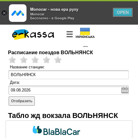
Monocar - нова ера руху
×
OPEN
Monocar
Бесплатно - в Google Play
УКРАЇНСЬКА
Расписание поездов ВОЛЬНЯНСК
КУПИТЬ
БИЛЕТ
Название станции:
Дата:
Отобразить
Табло жд вокзала ВОЛЬНЯНСК