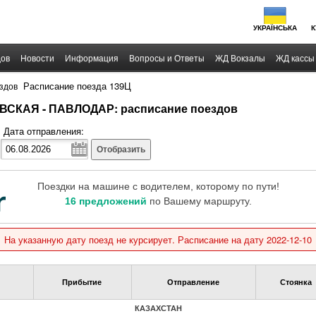
УКРАЇНСЬКА
К
дов
Новости
Информация
Вопросы и Ответы
ЖД Вокзалы
ЖД кассы
›
Расписание поезда 139Ц
здов
СКАЯ - ПАВЛОДАР: расписание поездов
Дата отправления:
Отобразить
Поездки на машине с водителем, которому по пути!
16 предложений
по Вашему маршруту.
На указанную дату поезд не курсирует. Расписание на дату 2022-12-10
Прибытие
Отправление
Стоянка
КАЗАХСТАН