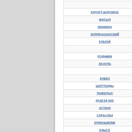
КУРОРТ-БОРОВОЕ
ЖАСЫЛ
МАКИНКА
БУРЛИ-КАЗАХСКИЙ
ЕЛЬТАЙ
РОДНИКИ
АК-КУЛЬ
ЕНБЕК
ШОРТАНДЫ
ТАНКЕРЫС
РАЗЕЗД N39
АСТАНА
САРЫ-ОБА
ЕРКЕНШИЛИК
ЕДЫГЕ