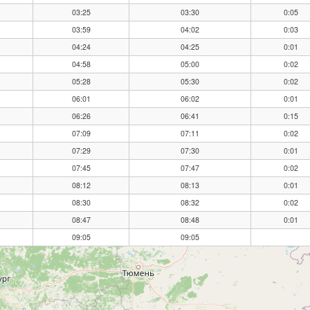
03:25
03:30
0:05
03:59
04:02
0:03
04:24
04:25
0:01
04:58
05:00
0:02
05:28
05:30
0:02
06:01
06:02
0:01
06:26
06:41
0:15
07:09
07:11
0:02
07:29
07:30
0:01
07:45
07:47
0:02
08:12
08:13
0:01
08:30
08:32
0:02
08:47
08:48
0:01
09:05
09:05