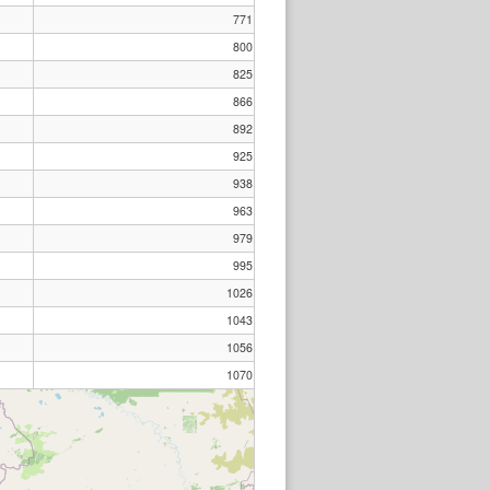
771
800
825
866
892
925
938
963
979
995
1026
1043
1056
1070