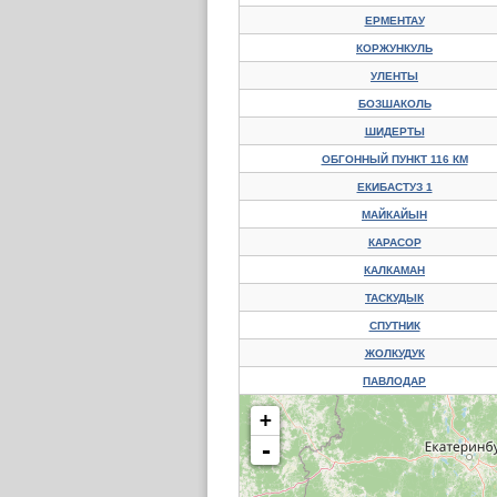
ЕРМЕНТАУ
КОРЖУНКУЛЬ
УЛЕНТЫ
БОЗШАКОЛЬ
ШИДЕРТЫ
ОБГОННЫЙ ПУНКТ 116 КМ
ЕКИБАСТУЗ 1
МАЙКАЙЫН
КАРАСОР
КАЛКАМАН
ТАСКУДЫК
СПУТНИК
ЖОЛКУДУК
ПАВЛОДАР
+
-