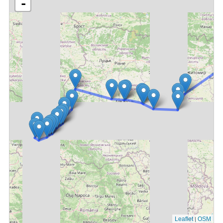
-
|
Leaflet
OSM