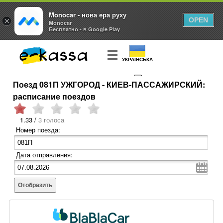
Monocar - нова ера руху
×
OPEN
Monocar
Бесплатно - в Google Play
УКРАЇНСЬКА
Поезд 081П УЖГОРОД - КИЕВ-ПАССАЖИРСКИЙ:
КУПИТЬ
БИЛЕТ
расписание поездов
1.33 /
3 голоса
Номер поезда:
Дата отправления:
Отобразить