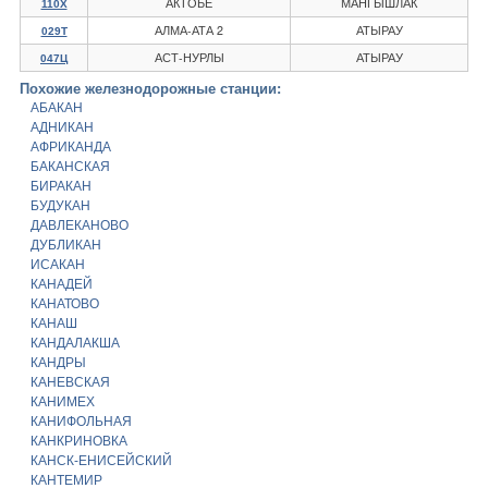
АКТОБЕ
МАНГЫШЛАК
110Х
АЛМА-АТА 2
АТЫРАУ
029Т
АСТ-НУРЛЫ
АТЫРАУ
047Ц
Похожие железнодорожные станции:
АБАКАН
АДНИКАН
АФРИКАНДА
БАКАНСКАЯ
БИРАКАН
БУДУКАН
ДАВЛЕКАНОВО
ДУБЛИКАН
ИСАКАН
КАНАДЕЙ
КАНАТОВО
КАНАШ
КАНДАЛАКША
КАНДРЫ
КАНЕВСКАЯ
КАНИМЕХ
КАНИФОЛЬНАЯ
КАНКРИНОВКА
КАНСК-ЕНИСЕЙСКИЙ
КАНТЕМИР