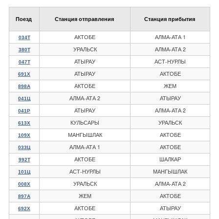
Поезд
Станция отправления
Станция прибытия
АКТОБЕ
АЛМА-АТА 1
034Т
УРАЛЬСК
АЛМА-АТА 2
380Т
АТЫРАУ
АСТ-НУРЛЫ
047Т
АТЫРАУ
АКТОБЕ
691Х
АКТОБЕ
ЖЕМ
898А
АЛМА-АТА 2
АТЫРАУ
041Ц
АТЫРАУ
АЛМА-АТА 2
041Р
КУЛЬСАРЫ
УРАЛЬСК
613Х
МАНГЫШЛАК
АКТОБЕ
109Х
АЛМА-АТА 1
АКТОБЕ
033Ц
АКТОБЕ
ШАЛКАР
992Т
АСТ-НУРЛЫ
МАНГЫШЛАК
101Ц
УРАЛЬСК
АЛМА-АТА 2
008Х
ЖЕМ
АКТОБЕ
897А
АКТОБЕ
АТЫРАУ
692Х