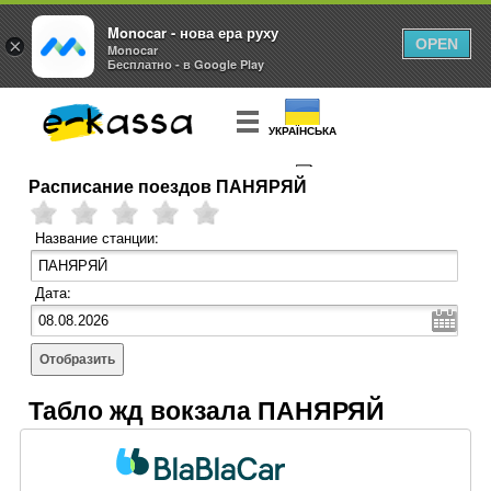
Monocar - нова ера руху
×
OPEN
Monocar
Бесплатно - в Google Play
УКРАЇНСЬКА
Расписание поездов ПАНЯРЯЙ
КУПИТЬ
БИЛЕТ
Название станции:
Дата:
Отобразить
Табло жд вокзала ПАНЯРЯЙ