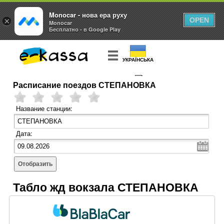
Monocar - нова ера руху
×
OPEN
Monocar
Бесплатно - в Google Play
УКРАЇНСЬКА
Расписание поездов СТЕПАНОВКА
КУПИТЬ
БИЛЕТ
Название станции:
Дата:
Отобразить
Табло жд вокзала СТЕПАНОВКА