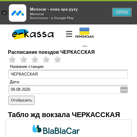
Monocar - нова ера руху
×
OPEN
Monocar
Бесплатно - в Google Play
УКРАЇНСЬКА
Расписание поездов ЧЕРКАССКАЯ
КУПИТЬ
БИЛЕТ
Название станции:
Дата:
Отобразить
Табло жд вокзала ЧЕРКАССКАЯ